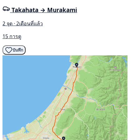
Takahata → Murakami
2 จุด · 2เดือนที่แล้ว
15 การดู
บันทึก