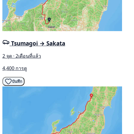
Tsumagoi → Sakata
2 จุด · 2เดือนที่แล้ว
4,400 การดู
บันทึก