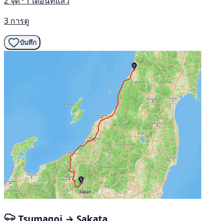
2 จุด · 1 เดือนที่แล้ว
3 การดู
บันทึก
Tsumagoi → Sakata