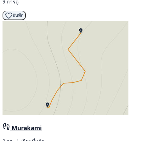
9 การดู
บันทึก
Murakami