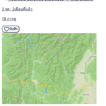
2 จุด · 2เดือนที่แล้ว
18 การดู
บันทึก