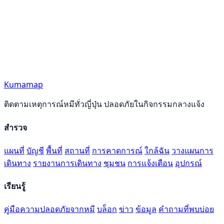
Kumamap
ติดตามเหตุการณ์หมีทั่วญี่ปุ่น ปลอดภัยในกิจกรรมกลางแจ้ง
สำรวจ
แผนที่
บัญชี
พื้นที่
สถานที่
การคาดการณ์
ใกล้ฉัน
วางแผนการ
เดินทาง
รายงานการเดินทาง
ชุมชน
การแจ้งเตือน
อุปกรณ์
เรียนรู้
คู่มือความปลอดภัยจากหมี
บล็อก
ข่าว
ข้อมูล
คำถามที่พบบ่อย