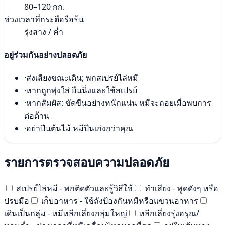
80–120 กก.
ช่วงเวลาที่กระตือรือร้น
รุ่งสาง / ค่ำ
อยู่ร่วมกันอย่างปลอดภัย
·
ส่งเสียงขณะเดิน; พกสเปรย์ไล่หมี
·
หากถูกพุ่งใส่ ยืนนิ่งและใช้สเปรย์
·
หากสัมผัส: ขัดขืนอย่างหนักแน่น หมีจะถอยเมื่อพบการ
ต่อต้าน
·
อย่าปีนต้นไม้ หมีปีนเก่งกว่าคุณ
รายการตรวจสอบความปลอดภัย
สเปรย์ไล่หมี - พกติดตัวและรู้วิธีใช้
ทำเสียง - พูดดังๆ หรือ
ปรบมือ
เก็บอาหาร - ใช้ถังป้องกันหมีหรือแขวนอาหาร
เดินเป็นกลุ่ม - หมีหลีกเลี่ยงกลุ่มใหญ่
หลีกเลี่ยงรุ่งอรุณ/