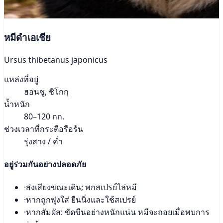
หมีดำเอเชีย
Ursus thibetanus japonicus
แหล่งที่อยู่
ฮอนชู, ชิโกกุ
น้ำหนัก
80–120 กก.
ช่วงเวลาที่กระตือรือร้น
รุ่งสาง / ค่ำ
อยู่ร่วมกันอย่างปลอดภัย
·
ส่งเสียงขณะเดิน; พกสเปรย์ไล่หมี
·
หากถูกพุ่งใส่ ยืนนิ่งและใช้สเปรย์
·
หากสัมผัส: ขัดขืนอย่างหนักแน่น หมีจะถอยเมื่อพบการ