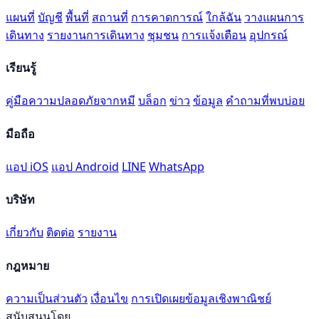
แผนที่
บัญชี
พื้นที่
สถานที่
การคาดการณ์
ใกล้ฉัน
วางแผนการ
เดินทาง
รายงานการเดินทาง
ชุมชน
การแจ้งเตือน
อุปกรณ์
เรียนรู้
คู่มือความปลอดภัยจากหมี
บล็อก
ข่าว
ข้อมูล
คำถามที่พบบ่อย
มือถือ
แอป iOS
แอป Android
LINE
WhatsApp
บริษัท
เกี่ยวกับ
ติดต่อ
รายงาน
กฎหมาย
ความเป็นส่วนตัว
เงื่อนไข
การเปิดเผยข้อมูลเชิงพาณิชย์
สนับสนุนโดย