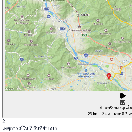
3D
ย้อนทริปของคุณใ
23 km
· 2 จุด
· พบหมี 7 คร
2
เหตุการณ์ใน 7 วันที่ผ่านมา