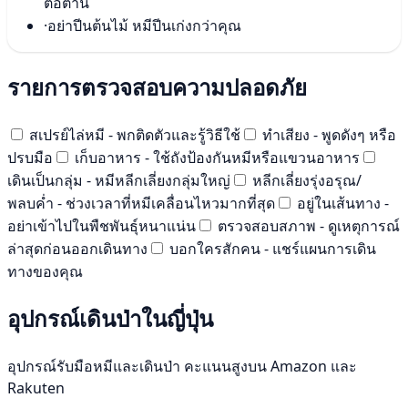
ต่อต้าน
·
อย่าปีนต้นไม้ หมีปีนเก่งกว่าคุณ
รายการตรวจสอบความปลอดภัย
สเปรย์ไล่หมี - พกติดตัวและรู้วิธีใช้
ทำเสียง - พูดดังๆ หรือ
ปรบมือ
เก็บอาหาร - ใช้ถังป้องกันหมีหรือแขวนอาหาร
เดินเป็นกลุ่ม - หมีหลีกเลี่ยงกลุ่มใหญ่
หลีกเลี่ยงรุ่งอรุณ/
พลบค่ำ - ช่วงเวลาที่หมีเคลื่อนไหวมากที่สุด
อยู่ในเส้นทาง -
อย่าเข้าไปในพืชพันธุ์หนาแน่น
ตรวจสอบสภาพ - ดูเหตุการณ์
ล่าสุดก่อนออกเดินทาง
บอกใครสักคน - แชร์แผนการเดิน
ทางของคุณ
อุปกรณ์เดินป่าในญี่ปุ่น
อุปกรณ์รับมือหมีและเดินป่า คะแนนสูงบน Amazon และ
Rakuten