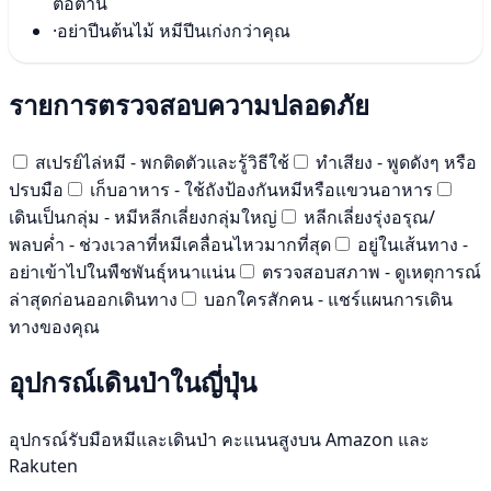
ต่อต้าน
·
อย่าปีนต้นไม้ หมีปีนเก่งกว่าคุณ
รายการตรวจสอบความปลอดภัย
สเปรย์ไล่หมี - พกติดตัวและรู้วิธีใช้
ทำเสียง - พูดดังๆ หรือ
ปรบมือ
เก็บอาหาร - ใช้ถังป้องกันหมีหรือแขวนอาหาร
เดินเป็นกลุ่ม - หมีหลีกเลี่ยงกลุ่มใหญ่
หลีกเลี่ยงรุ่งอรุณ/
พลบค่ำ - ช่วงเวลาที่หมีเคลื่อนไหวมากที่สุด
อยู่ในเส้นทาง -
อย่าเข้าไปในพืชพันธุ์หนาแน่น
ตรวจสอบสภาพ - ดูเหตุการณ์
ล่าสุดก่อนออกเดินทาง
บอกใครสักคน - แชร์แผนการเดิน
ทางของคุณ
อุปกรณ์เดินป่าในญี่ปุ่น
อุปกรณ์รับมือหมีและเดินป่า คะแนนสูงบน Amazon และ
Rakuten