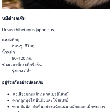
หมีดำเอเชีย
Ursus thibetanus japonicus
แหล่งที่อยู่
ฮอนชู, ชิโกกุ
น้ำหนัก
80–120 กก.
ช่วงเวลาที่กระตือรือร้น
รุ่งสาง / ค่ำ
อยู่ร่วมกันอย่างปลอดภัย
·
ส่งเสียงขณะเดิน; พกสเปรย์ไล่หมี
·
หากถูกพุ่งใส่ ยืนนิ่งและใช้สเปรย์
·
หากสัมผัส: ขัดขืนอย่างหนักแน่น หมีจะถอยเมื่อพบการ