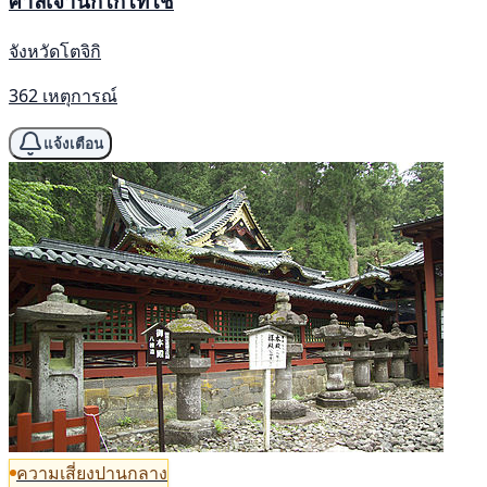
ศาลเจ้านิกโกโทโช
จังหวัดโตจิกิ
362 เหตุการณ์
แจ้งเตือน
ความเสี่ยงปานกลาง