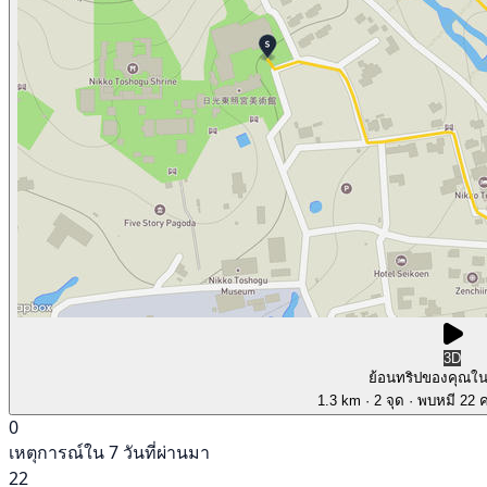
3D
ย้อนทริปของคุณใ
1.3 km
· 2 จุด
· พบหมี 22 คร
0
เหตุการณ์ใน 7 วันที่ผ่านมา
22