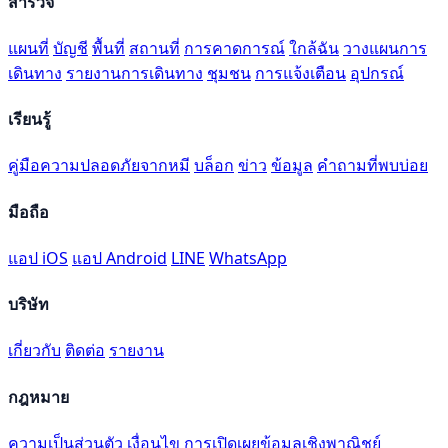
สำรวจ
แผนที่
บัญชี
พื้นที่
สถานที่
การคาดการณ์
ใกล้ฉัน
วางแผนการ
เดินทาง
รายงานการเดินทาง
ชุมชน
การแจ้งเตือน
อุปกรณ์
เรียนรู้
คู่มือความปลอดภัยจากหมี
บล็อก
ข่าว
ข้อมูล
คำถามที่พบบ่อย
มือถือ
แอป iOS
แอป Android
LINE
WhatsApp
บริษัท
เกี่ยวกับ
ติดต่อ
รายงาน
กฎหมาย
ความเป็นส่วนตัว
เงื่อนไข
การเปิดเผยข้อมูลเชิงพาณิชย์