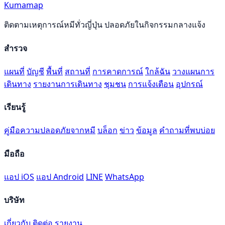
Kumamap
ติดตามเหตุการณ์หมีทั่วญี่ปุ่น ปลอดภัยในกิจกรรมกลางแจ้ง
สำรวจ
แผนที่
บัญชี
พื้นที่
สถานที่
การคาดการณ์
ใกล้ฉัน
วางแผนการ
เดินทาง
รายงานการเดินทาง
ชุมชน
การแจ้งเตือน
อุปกรณ์
เรียนรู้
คู่มือความปลอดภัยจากหมี
บล็อก
ข่าว
ข้อมูล
คำถามที่พบบ่อย
มือถือ
แอป iOS
แอป Android
LINE
WhatsApp
บริษัท
เกี่ยวกับ
ติดต่อ
รายงาน