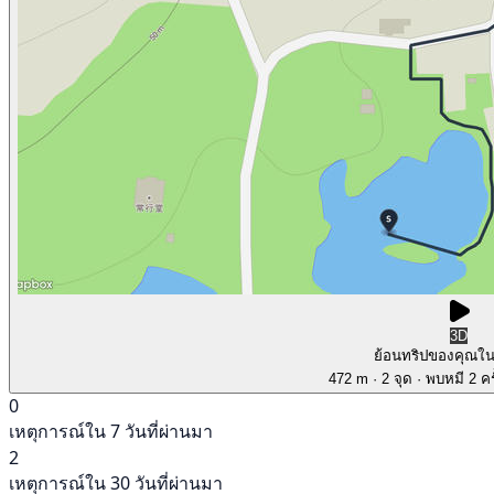
3D
ย้อนทริปของคุณใ
472 m
· 2 จุด
· พบหมี 2 คร
0
เหตุการณ์ใน 7 วันที่ผ่านมา
2
เหตุการณ์ใน 30 วันที่ผ่านมา