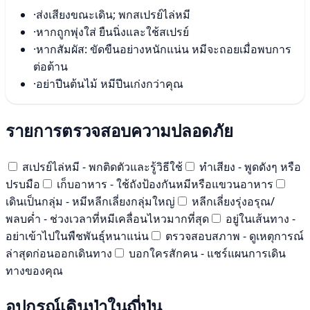
·
ส่งเสียงขณะเดิน; พกสเปรย์ไล่หมี
·
หากถูกพุ่งใส่ ยืนนิ่งและใช้สเปรย์
·
หากสัมผัส: ขัดขืนอย่างหนักแน่น หมีจะถอยเมื่อพบการ
ต่อต้าน
·
อย่าปีนต้นไม้ หมีปีนเก่งกว่าคุณ
รายการตรวจสอบความปลอดภัย
สเปรย์ไล่หมี - พกติดตัวและรู้วิธีใช้
ทำเสียง - พูดดังๆ หรือ
ปรบมือ
เก็บอาหาร - ใช้ถังป้องกันหมีหรือแขวนอาหาร
เดินเป็นกลุ่ม - หมีหลีกเลี่ยงกลุ่มใหญ่
หลีกเลี่ยงรุ่งอรุณ/
พลบค่ำ - ช่วงเวลาที่หมีเคลื่อนไหวมากที่สุด
อยู่ในเส้นทาง -
อย่าเข้าไปในพืชพันธุ์หนาแน่น
ตรวจสอบสภาพ - ดูเหตุการณ์
ล่าสุดก่อนออกเดินทาง
บอกใครสักคน - แชร์แผนการเดิน
ทางของคุณ
อุปกรณ์เดินป่าในญี่ปุ่น