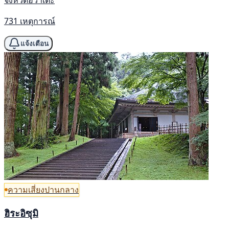
จังหวัดอิวาเตะ
731 เหตุการณ์
แจ้งเตือน
ความเสี่ยงปานกลาง
ฮิระอิซุมิ