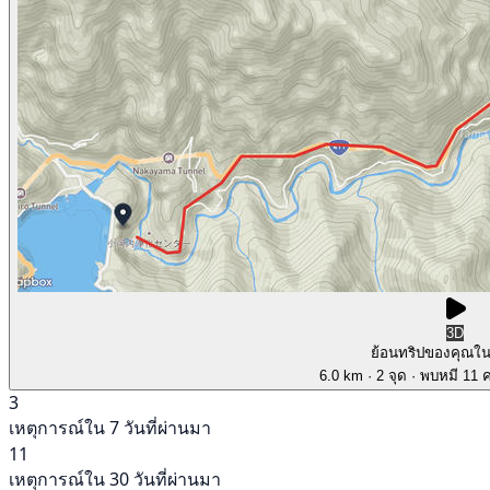
3D
ย้อนทริปของคุณใ
6.0 km
· 2 จุด
· พบหมี 11 คร
3
เหตุการณ์ใน 7 วันที่ผ่านมา
11
เหตุการณ์ใน 30 วันที่ผ่านมา