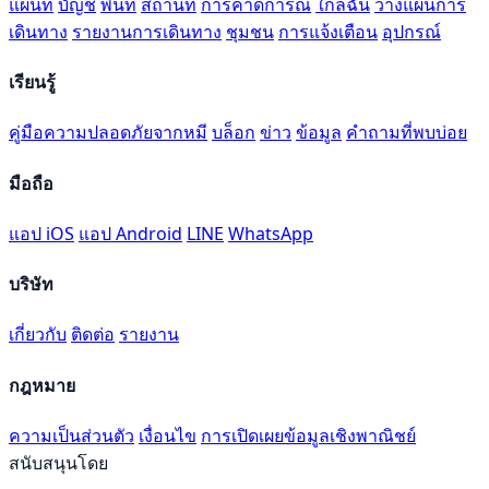
แผนที่
บัญชี
พื้นที่
สถานที่
การคาดการณ์
ใกล้ฉัน
วางแผนการ
เดินทาง
รายงานการเดินทาง
ชุมชน
การแจ้งเตือน
อุปกรณ์
เรียนรู้
คู่มือความปลอดภัยจากหมี
บล็อก
ข่าว
ข้อมูล
คำถามที่พบบ่อย
มือถือ
แอป iOS
แอป Android
LINE
WhatsApp
บริษัท
เกี่ยวกับ
ติดต่อ
รายงาน
กฎหมาย
ความเป็นส่วนตัว
เงื่อนไข
การเปิดเผยข้อมูลเชิงพาณิชย์
สนับสนุนโดย