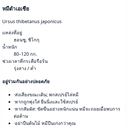
หมีดำเอเชีย
Ursus thibetanus japonicus
แหล่งที่อยู่
ฮอนชู, ชิโกกุ
น้ำหนัก
80–120 กก.
ช่วงเวลาที่กระตือรือร้น
รุ่งสาง / ค่ำ
อยู่ร่วมกันอย่างปลอดภัย
·
ส่งเสียงขณะเดิน; พกสเปรย์ไล่หมี
·
หากถูกพุ่งใส่ ยืนนิ่งและใช้สเปรย์
·
หากสัมผัส: ขัดขืนอย่างหนักแน่น หมีจะถอยเมื่อพบการ
ต่อต้าน
·
อย่าปีนต้นไม้ หมีปีนเก่งกว่าคุณ