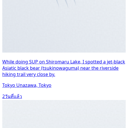
While doing SUP on Shiromaru Lake, I spotted a jet-black
Asiatic black bear (tsukinowaguma) near the riverside
hiking trail very close by.
Tokyo Unazawa, Tokyo
2วันที่แล้ว