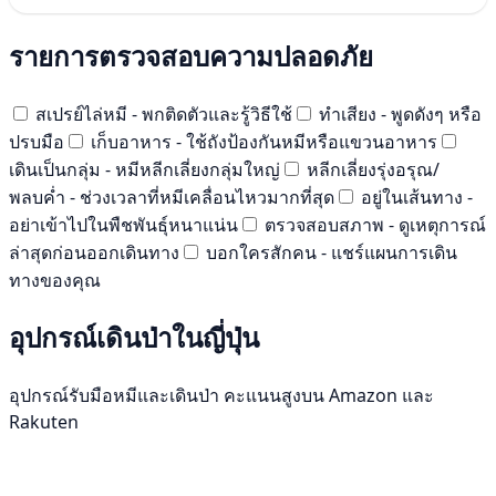
รายการตรวจสอบความปลอดภัย
สเปรย์ไล่หมี - พกติดตัวและรู้วิธีใช้
ทำเสียง - พูดดังๆ หรือ
ปรบมือ
เก็บอาหาร - ใช้ถังป้องกันหมีหรือแขวนอาหาร
เดินเป็นกลุ่ม - หมีหลีกเลี่ยงกลุ่มใหญ่
หลีกเลี่ยงรุ่งอรุณ/
พลบค่ำ - ช่วงเวลาที่หมีเคลื่อนไหวมากที่สุด
อยู่ในเส้นทาง -
อย่าเข้าไปในพืชพันธุ์หนาแน่น
ตรวจสอบสภาพ - ดูเหตุการณ์
ล่าสุดก่อนออกเดินทาง
บอกใครสักคน - แชร์แผนการเดิน
ทางของคุณ
อุปกรณ์เดินป่าในญี่ปุ่น
อุปกรณ์รับมือหมีและเดินป่า คะแนนสูงบน Amazon และ
Rakuten