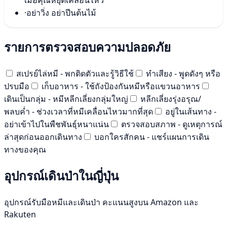
เมื่อคุณหยุดเคลื่อนไหว
·
อย่าวิ่ง อย่าปีนต้นไม้
รายการตรวจสอบความปลอดภัย
สเปรย์ไล่หมี - พกติดตัวและรู้วิธีใช้
ทำเสียง - พูดดังๆ หรือ
ปรบมือ
เก็บอาหาร - ใช้ถังป้องกันหมีหรือแขวนอาหาร
เดินเป็นกลุ่ม - หมีหลีกเลี่ยงกลุ่มใหญ่
หลีกเลี่ยงรุ่งอรุณ/
พลบค่ำ - ช่วงเวลาที่หมีเคลื่อนไหวมากที่สุด
อยู่ในเส้นทาง -
อย่าเข้าไปในพืชพันธุ์หนาแน่น
ตรวจสอบสภาพ - ดูเหตุการณ์
ล่าสุดก่อนออกเดินทาง
บอกใครสักคน - แชร์แผนการเดิน
ทางของคุณ
อุปกรณ์เดินป่าในญี่ปุ่น
อุปกรณ์รับมือหมีและเดินป่า คะแนนสูงบน Amazon และ
Rakuten