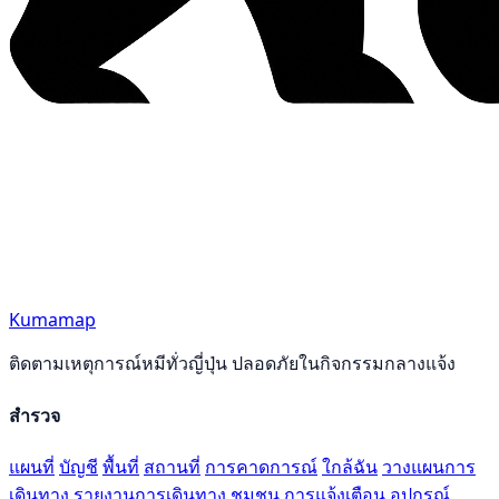
Kumamap
ติดตามเหตุการณ์หมีทั่วญี่ปุ่น ปลอดภัยในกิจกรรมกลางแจ้ง
สำรวจ
แผนที่
บัญชี
พื้นที่
สถานที่
การคาดการณ์
ใกล้ฉัน
วางแผนการ
เดินทาง
รายงานการเดินทาง
ชุมชน
การแจ้งเตือน
อุปกรณ์