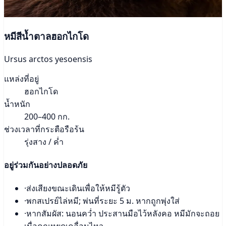
หมีสีน้ำตาลฮอกไกโด
Ursus arctos yesoensis
แหล่งที่อยู่
ฮอกไกโด
น้ำหนัก
200–400 กก.
ช่วงเวลาที่กระตือรือร้น
รุ่งสาง / ค่ำ
อยู่ร่วมกันอย่างปลอดภัย
·
ส่งเสียงขณะเดินเพื่อให้หมีรู้ตัว
·
พกสเปรย์ไล่หมี; พ่นที่ระยะ 5 ม. หากถูกพุ่งใส่
·
หากสัมผัส: นอนคว่ำ ประสานมือไว้หลังคอ หมีมักจะถอย