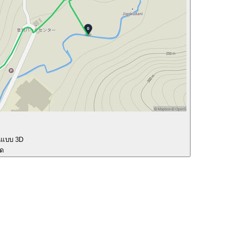
นแบบ 3D
ุด