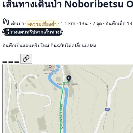
เส้นทางเดินป่า Noboribetsu 
เดินป่า
·
·
1.1 km
·
13น.
·
2 จุด
·
บันทึกเมื่อ 
ความเสี่ยงต่ำ
วางแผนทริปจากเส้นทางนี้
บันทึกเป็นแผนทริปใหม่ ต้นฉบับไม่เปลี่ยนแปลง