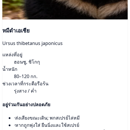
หมีดำเอเชีย
Ursus thibetanus japonicus
แหล่งที่อยู่
ฮอนชู, ชิโกกุ
น้ำหนัก
80–120 กก.
ช่วงเวลาที่กระตือรือร้น
รุ่งสาง / ค่ำ
อยู่ร่วมกันอย่างปลอดภัย
·
ส่งเสียงขณะเดิน; พกสเปรย์ไล่หมี
·
หากถูกพุ่งใส่ ยืนนิ่งและใช้สเปรย์