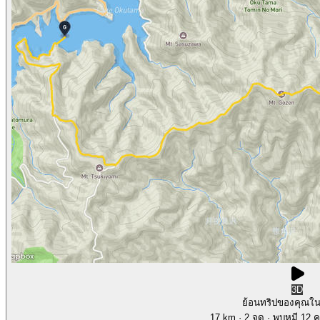
3D
ย้อนทริปของคุณใ
17 km
· 2 จุด
· พบหมี 12 คร