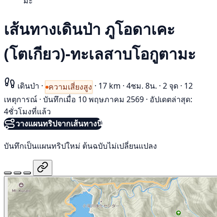
มะ
เส้นทางเดินป่า ภูโอดาเคะ
(โตเกียว)-ทะเลสาบโอกูตามะ
เดินป่า
·
·
17 km
·
4ชม. 8น.
·
2 จุด
·
12
ความเสี่ยงสูง
เหตุการณ์
·
บันทึกเมื่อ 10 พฤษภาคม 2569
·
อัปเดตล่าสุด:
4ชั่วโมงที่แล้ว
วางแผนทริปจากเส้นทางนี้
บันทึกเป็นแผนทริปใหม่ ต้นฉบับไม่เปลี่ยนแปลง