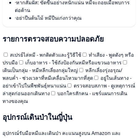
·
หากสัมผัส: ขัดขืนอย่างหนักแน่น หมีจะถอยเมื่อพบการ
ต่อต้าน
·
อย่าปีนต้นไม้ หมีปีนเก่งกว่าคุณ
รายการตรวจสอบความปลอดภัย
สเปรย์ไล่หมี - พกติดตัวและรู้วิธีใช้
ทำเสียง - พูดดังๆ หรือ
ปรบมือ
เก็บอาหาร - ใช้ถังป้องกันหมีหรือแขวนอาหาร
เดินเป็นกลุ่ม - หมีหลีกเลี่ยงกลุ่มใหญ่
หลีกเลี่ยงรุ่งอรุณ/
พลบค่ำ - ช่วงเวลาที่หมีเคลื่อนไหวมากที่สุด
อยู่ในเส้นทาง -
อย่าเข้าไปในพืชพันธุ์หนาแน่น
ตรวจสอบสภาพ - ดูเหตุการณ์
ล่าสุดก่อนออกเดินทาง
บอกใครสักคน - แชร์แผนการเดิน
ทางของคุณ
อุปกรณ์เดินป่าในญี่ปุ่น
อุปกรณ์รับมือหมีและเดินป่า คะแนนสูงบน Amazon และ