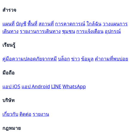
สำรวจ
แผนที่
บัญชี
พื้นที่
สถานที่
การคาดการณ์
ใกล้ฉัน
วางแผนการ
เดินทาง
รายงานการเดินทาง
ชุมชน
การแจ้งเตือน
อุปกรณ์
เรียนรู้
คู่มือความปลอดภัยจากหมี
บล็อก
ข่าว
ข้อมูล
คำถามที่พบบ่อย
มือถือ
แอป iOS
แอป Android
LINE
WhatsApp
บริษัท
เกี่ยวกับ
ติดต่อ
รายงาน
กฎหมาย