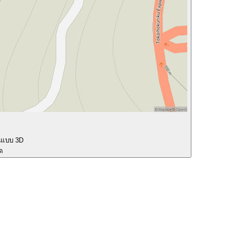
นแบบ 3D
ุด