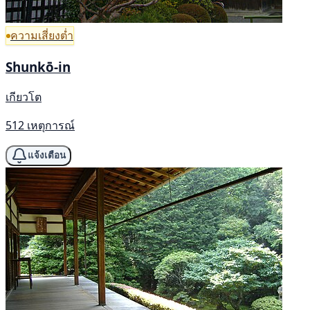
ความเสี่ยงต่ำ
Shunkō-in
เกียวโต
512 เหตุการณ์
แจ้งเตือน