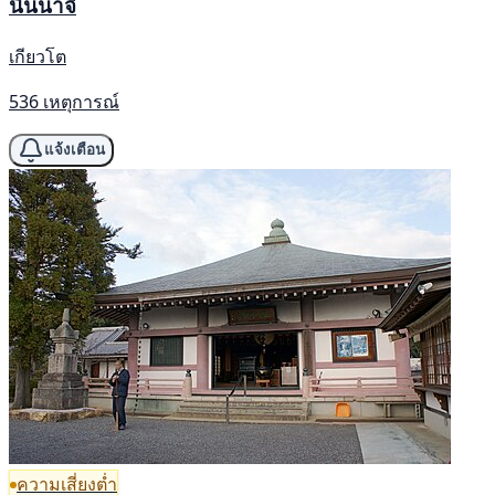
นินนาจิ
เกียวโต
536 เหตุการณ์
แจ้งเตือน
ความเสี่ยงต่ำ