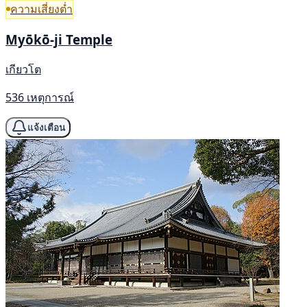
ความเสี่ยงต่ำ
Myōkō-ji Temple
เกียวโต
536 เหตุการณ์
แจ้งเตือน