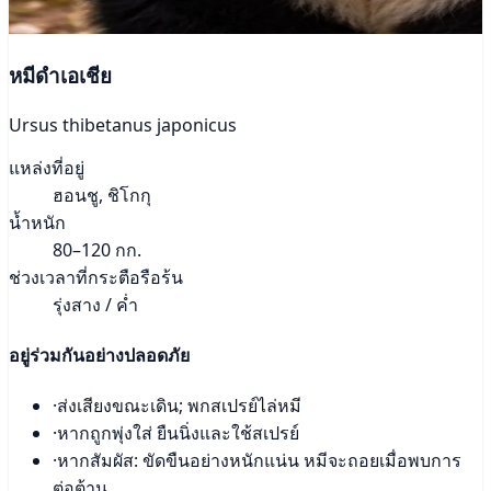
หมีดำเอเชีย
Ursus thibetanus japonicus
แหล่งที่อยู่
ฮอนชู, ชิโกกุ
น้ำหนัก
80–120 กก.
ช่วงเวลาที่กระตือรือร้น
รุ่งสาง / ค่ำ
อยู่ร่วมกันอย่างปลอดภัย
·
ส่งเสียงขณะเดิน; พกสเปรย์ไล่หมี
·
หากถูกพุ่งใส่ ยืนนิ่งและใช้สเปรย์
·
หากสัมผัส: ขัดขืนอย่างหนักแน่น หมีจะถอยเมื่อพบการ
ต่อต้าน