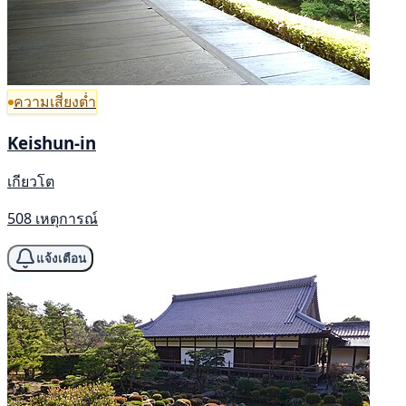
ความเสี่ยงต่ำ
Keishun-in
เกียวโต
508 เหตุการณ์
แจ้งเตือน