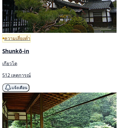
ความเสี่ยงต่ำ
Shunkō-in
เกียวโต
512 เหตุการณ์
แจ้งเตือน