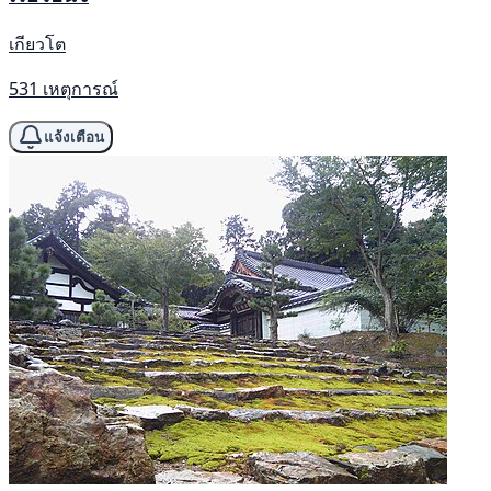
เกียวโต
531 เหตุการณ์
แจ้งเตือน