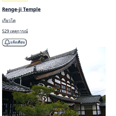
Renge-ji Temple
เกียวโต
529 เหตุการณ์
แจ้งเตือน