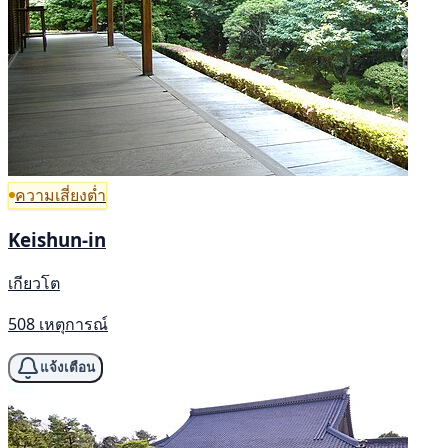
ความเสี่ยงต่ำ
Keishun-in
เกียวโต
508 เหตุการณ์
แจ้งเตือน