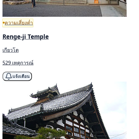
ความเสี่ยงต่ำ
Renge-ji Temple
เกียวโต
529 เหตุการณ์
แจ้งเตือน