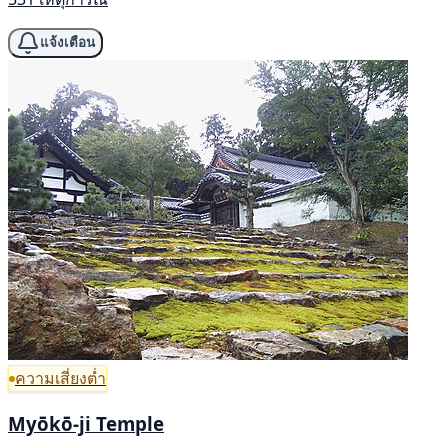
แจ้งเตือน
ความเสี่ยงต่ำ
Myōkō-ji Temple