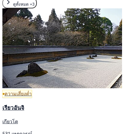
ดูทั้งหมด
+3
ความเสี่ยงต่ำ
เรียวอันจิ
เกียวโต
531 เหตุการณ์