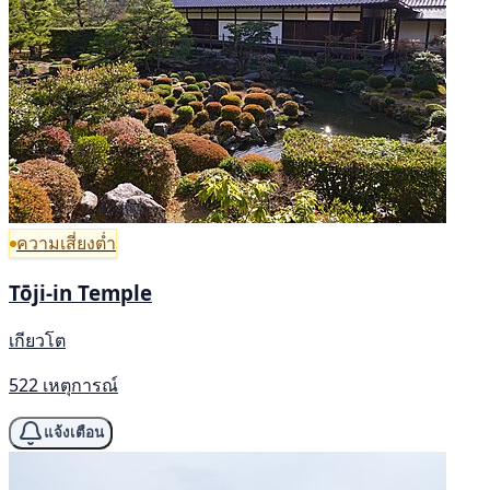
ความเสี่ยงต่ำ
Tōji-in Temple
เกียวโต
522 เหตุการณ์
แจ้งเตือน