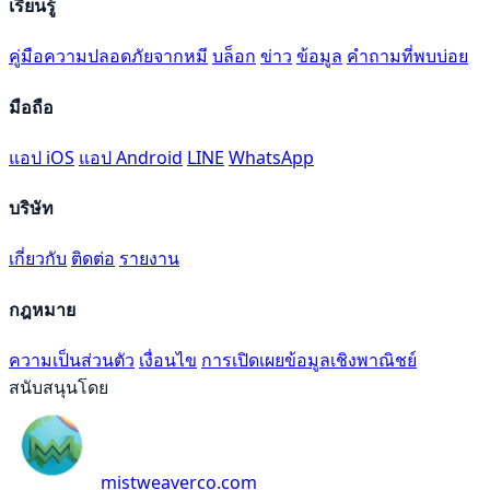
เรียนรู้
คู่มือความปลอดภัยจากหมี
บล็อก
ข่าว
ข้อมูล
คำถามที่พบบ่อย
มือถือ
แอป iOS
แอป Android
LINE
WhatsApp
บริษัท
เกี่ยวกับ
ติดต่อ
รายงาน
กฎหมาย
ความเป็นส่วนตัว
เงื่อนไข
การเปิดเผยข้อมูลเชิงพาณิชย์
สนับสนุนโดย
mistweaverco.com