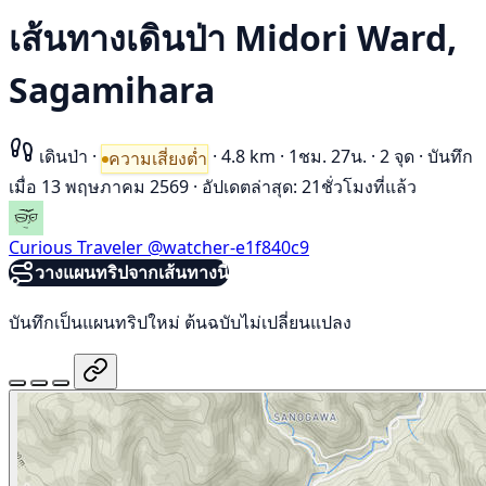
เส้นทางเดินป่า Midori Ward,
Sagamihara
เดินป่า
·
·
4.8 km
·
1ชม. 27น.
·
2 จุด
·
บันทึก
ความเสี่ยงต่ำ
เมื่อ 13 พฤษภาคม 2569
·
อัปเดตล่าสุด: 21ชั่วโมงที่แล้ว
Curious Traveler
@watcher-e1f840c9
วางแผนทริปจากเส้นทางนี้
บันทึกเป็นแผนทริปใหม่ ต้นฉบับไม่เปลี่ยนแปลง