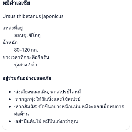
หมีดำเอเชีย
Ursus thibetanus japonicus
แหล่งที่อยู่
ฮอนชู, ชิโกกุ
น้ำหนัก
80–120 กก.
ช่วงเวลาที่กระตือรือร้น
รุ่งสาง / ค่ำ
อยู่ร่วมกันอย่างปลอดภัย
·
ส่งเสียงขณะเดิน; พกสเปรย์ไล่หมี
·
หากถูกพุ่งใส่ ยืนนิ่งและใช้สเปรย์
·
หากสัมผัส: ขัดขืนอย่างหนักแน่น หมีจะถอยเมื่อพบการ
ต่อต้าน
·
อย่าปีนต้นไม้ หมีปีนเก่งกว่าคุณ