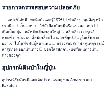
รายการตรวจสอบความปลอดภัย
สเปรย์ไล่หมี - พกติดตัวและรู้วิธีใช้
ทำเสียง - พูดดังๆ หรือ
ปรบมือ
เก็บอาหาร - ใช้ถังป้องกันหมีหรือแขวนอาหาร
เดินเป็นกลุ่ม - หมีหลีกเลี่ยงกลุ่มใหญ่
หลีกเลี่ยงรุ่งอรุณ/
พลบค่ำ - ช่วงเวลาที่หมีเคลื่อนไหวมากที่สุด
อยู่ในเส้นทาง -
อย่าเข้าไปในพืชพันธุ์หนาแน่น
ตรวจสอบสภาพ - ดูเหตุการณ์
ล่าสุดก่อนออกเดินทาง
บอกใครสักคน - แชร์แผนการเดิน
ทางของคุณ
อุปกรณ์เดินป่าในญี่ปุ่น
อุปกรณ์รับมือหมีและเดินป่า คะแนนสูงบน Amazon และ
Rakuten