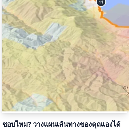
ชอบไหม? วางแผนเส้นทางของคุณเองได้