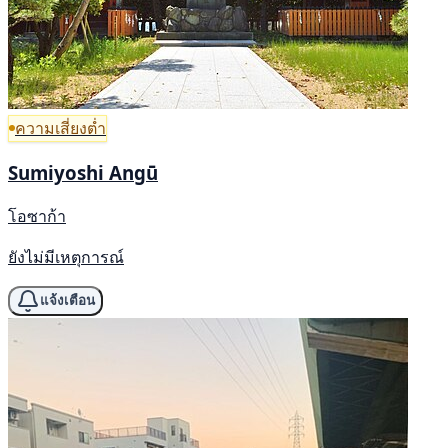
ความเสี่ยงต่ำ
Sumiyoshi Angū
โอซาก้า
ยังไม่มีเหตุการณ์
แจ้งเตือน