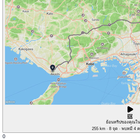
3D
ย้อนทริปของคุณใ
255 km
· 8 จุด
· พบหมี 4 คร
0