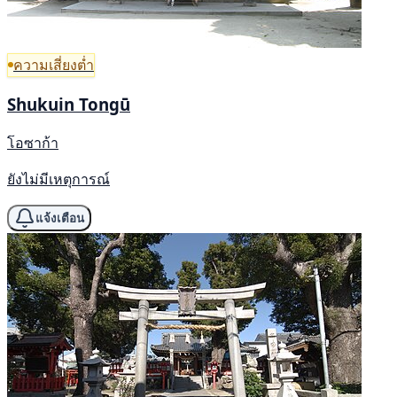
ความเสี่ยงต่ำ
Shukuin Tongū
โอซาก้า
ยังไม่มีเหตุการณ์
แจ้งเตือน