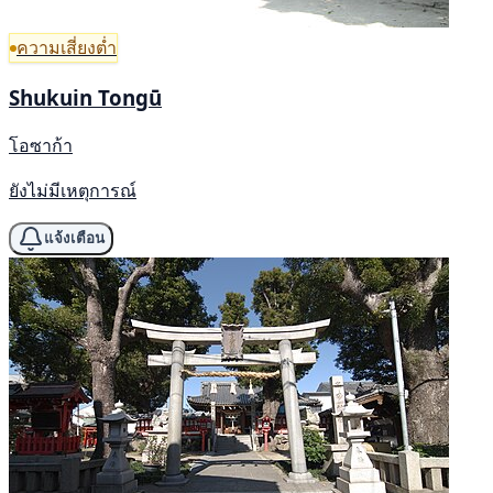
ความเสี่ยงต่ำ
Shukuin Tongū
โอซาก้า
ยังไม่มีเหตุการณ์
แจ้งเตือน