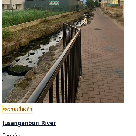
ความเสี่ยงต่ำ
Jūsangenbori River
โอซาก้า