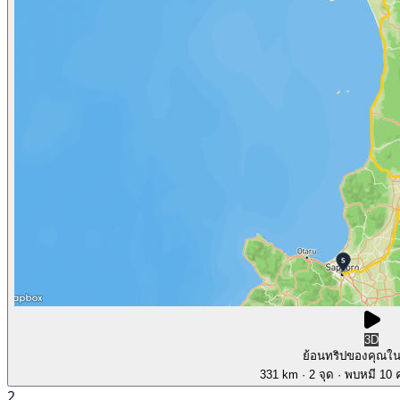
3D
ย้อนทริปของคุณใ
331 km
· 2 จุด
· พบหมี 10 ค
2