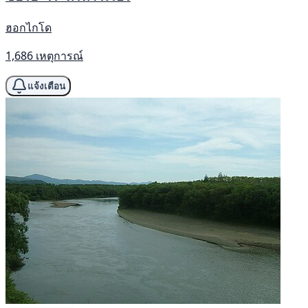
ฮอกไกโด
1,686 เหตุการณ์
แจ้งเตือน