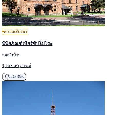
ความเสี่ยงต่ำ
พิพิธภัณฑ์เบียร์ซัปโปโระ
ฮอกไกโด
1,557 เหตุการณ์
แจ้งเตือน