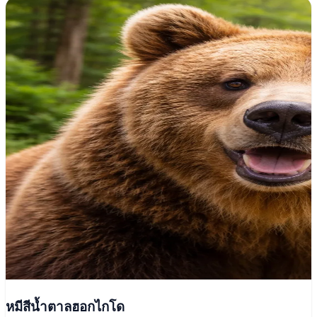
หมีสีน้ำตาลฮอกไกโด