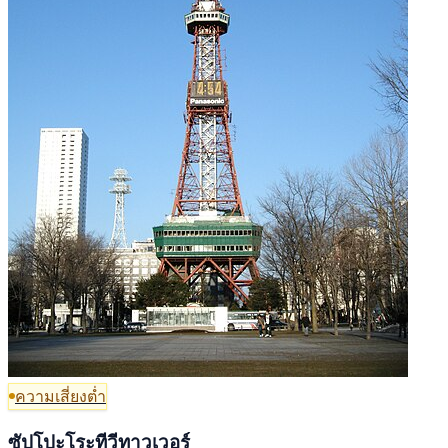
ความเสี่ยงต่ำ
ซัปโปะโระทีวีทาวเวอร์