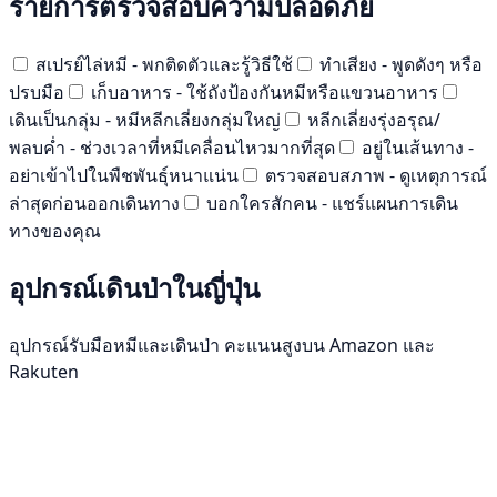
รายการตรวจสอบความปลอดภัย
สเปรย์ไล่หมี - พกติดตัวและรู้วิธีใช้
ทำเสียง - พูดดังๆ หรือ
ปรบมือ
เก็บอาหาร - ใช้ถังป้องกันหมีหรือแขวนอาหาร
เดินเป็นกลุ่ม - หมีหลีกเลี่ยงกลุ่มใหญ่
หลีกเลี่ยงรุ่งอรุณ/
พลบค่ำ - ช่วงเวลาที่หมีเคลื่อนไหวมากที่สุด
อยู่ในเส้นทาง -
อย่าเข้าไปในพืชพันธุ์หนาแน่น
ตรวจสอบสภาพ - ดูเหตุการณ์
ล่าสุดก่อนออกเดินทาง
บอกใครสักคน - แชร์แผนการเดิน
ทางของคุณ
อุปกรณ์เดินป่าในญี่ปุ่น
อุปกรณ์รับมือหมีและเดินป่า คะแนนสูงบน Amazon และ
Rakuten