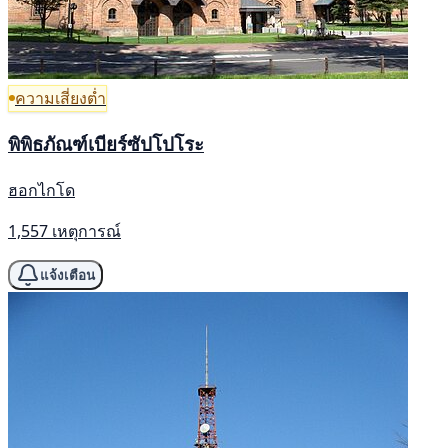
ความเสี่ยงต่ำ
พิพิธภัณฑ์เบียร์ซัปโปโระ
ฮอกไกโด
1,557 เหตุการณ์
แจ้งเตือน