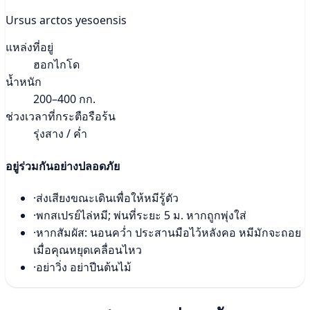
Ursus arctos yesoensis
แหล่งที่อยู่
ฮอกไกโด
น้ำหนัก
200–400 กก.
ช่วงเวลาที่กระตือรือร้น
รุ่งสาง / ค่ำ
อยู่ร่วมกันอย่างปลอดภัย
·
ส่งเสียงขณะเดินเพื่อให้หมีรู้ตัว
·
พกสเปรย์ไล่หมี; พ่นที่ระยะ 5 ม. หากถูกพุ่งใส่
·
หากสัมผัส: นอนคว่ำ ประสานมือไว้หลังคอ หมีมักจะถอย
เมื่อคุณหยุดเคลื่อนไหว
·
อย่าวิ่ง อย่าปีนต้นไม้