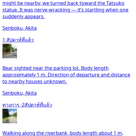
might be nearby, we turned back toward the Tatsuko
statue. It was nerve-wracking — it’s startling when one
suddenly appears.
Senboku, Akita
1 สัปดาห์ที่แล้ว
Bear sighted near the parking lot. Body length
approximately 1 m. Direction of departure and distance
to nearby houses unknown.
Senboku, Akita
ทางการ ·
2สัปดาห์ที่แล้ว
Walking along the riverbank, body length about 1 m,