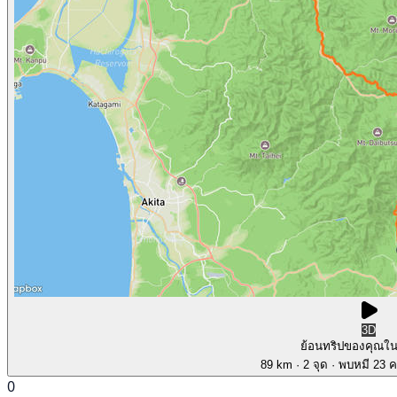
3D
ย้อนทริปของคุณใ
89 km
· 2 จุด
· พบหมี 23 คร
0