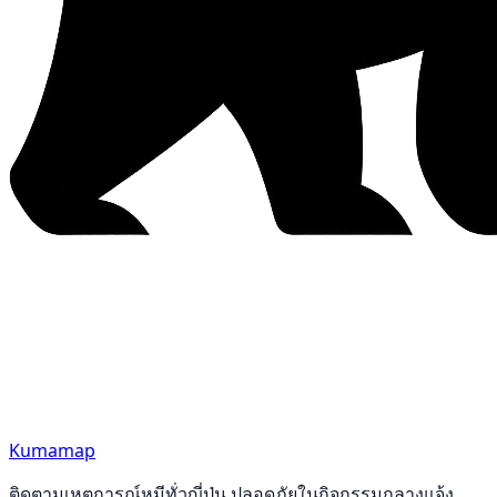
Kumamap
ติดตามเหตุการณ์หมีทั่วญี่ปุ่น ปลอดภัยในกิจกรรมกลางแจ้ง