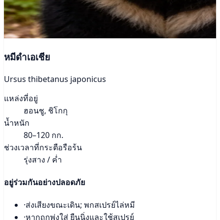
หมีดำเอเชีย
Ursus thibetanus japonicus
แหล่งที่อยู่
ฮอนชู, ชิโกกุ
น้ำหนัก
80–120 กก.
ช่วงเวลาที่กระตือรือร้น
รุ่งสาง / ค่ำ
อยู่ร่วมกันอย่างปลอดภัย
·
ส่งเสียงขณะเดิน; พกสเปรย์ไล่หมี
·
หากถูกพุ่งใส่ ยืนนิ่งและใช้สเปรย์