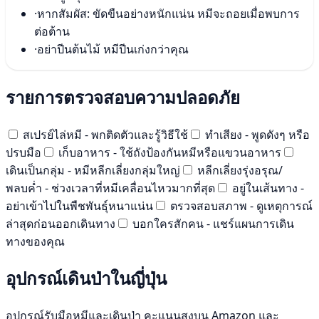
·
หากสัมผัส: ขัดขืนอย่างหนักแน่น หมีจะถอยเมื่อพบการ
ต่อต้าน
·
อย่าปีนต้นไม้ หมีปีนเก่งกว่าคุณ
รายการตรวจสอบความปลอดภัย
สเปรย์ไล่หมี - พกติดตัวและรู้วิธีใช้
ทำเสียง - พูดดังๆ หรือ
ปรบมือ
เก็บอาหาร - ใช้ถังป้องกันหมีหรือแขวนอาหาร
เดินเป็นกลุ่ม - หมีหลีกเลี่ยงกลุ่มใหญ่
หลีกเลี่ยงรุ่งอรุณ/
พลบค่ำ - ช่วงเวลาที่หมีเคลื่อนไหวมากที่สุด
อยู่ในเส้นทาง -
อย่าเข้าไปในพืชพันธุ์หนาแน่น
ตรวจสอบสภาพ - ดูเหตุการณ์
ล่าสุดก่อนออกเดินทาง
บอกใครสักคน - แชร์แผนการเดิน
ทางของคุณ
อุปกรณ์เดินป่าในญี่ปุ่น
อุปกรณ์รับมือหมีและเดินป่า คะแนนสูงบน Amazon และ