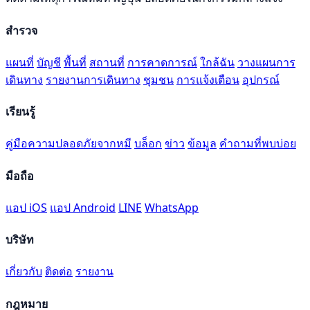
สำรวจ
แผนที่
บัญชี
พื้นที่
สถานที่
การคาดการณ์
ใกล้ฉัน
วางแผนการ
เดินทาง
รายงานการเดินทาง
ชุมชน
การแจ้งเตือน
อุปกรณ์
เรียนรู้
คู่มือความปลอดภัยจากหมี
บล็อก
ข่าว
ข้อมูล
คำถามที่พบบ่อย
มือถือ
แอป iOS
แอป Android
LINE
WhatsApp
บริษัท
เกี่ยวกับ
ติดต่อ
รายงาน
กฎหมาย