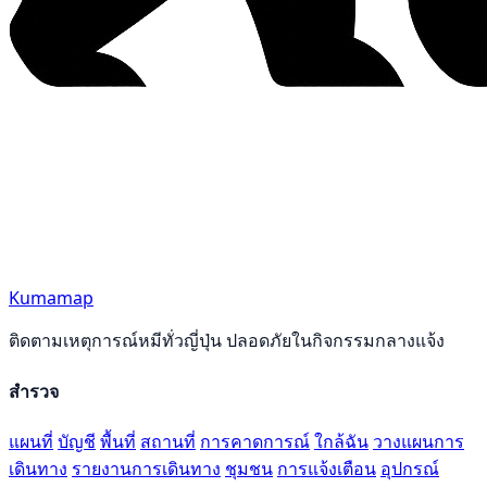
Kumamap
ติดตามเหตุการณ์หมีทั่วญี่ปุ่น ปลอดภัยในกิจกรรมกลางแจ้ง
สำรวจ
แผนที่
บัญชี
พื้นที่
สถานที่
การคาดการณ์
ใกล้ฉัน
วางแผนการ
เดินทาง
รายงานการเดินทาง
ชุมชน
การแจ้งเตือน
อุปกรณ์