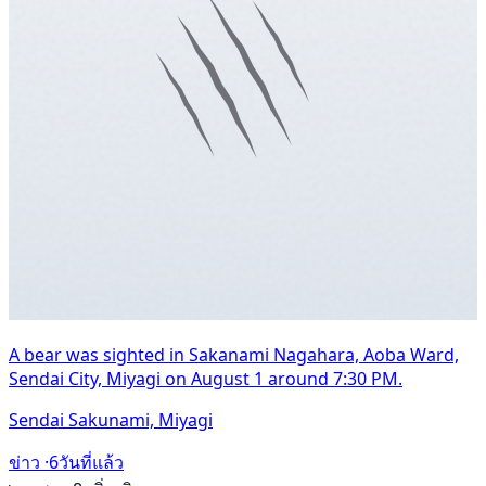
A bear was sighted in Sakanami Nagahara, Aoba Ward,
Sendai City, Miyagi on August 1 around 7:30 PM.
Sendai Sakunami, Miyagi
ข่าว ·
6วันที่แล้ว