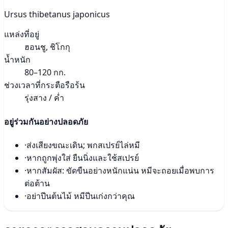
Ursus thibetanus japonicus
แหล่งที่อยู่
ฮอนชู, ชิโกกุ
น้ำหนัก
80–120 กก.
ช่วงเวลาที่กระตือรือร้น
รุ่งสาง / ค่ำ
อยู่ร่วมกันอย่างปลอดภัย
·
ส่งเสียงขณะเดิน; พกสเปรย์ไล่หมี
·
หากถูกพุ่งใส่ ยืนนิ่งและใช้สเปรย์
·
หากสัมผัส: ขัดขืนอย่างหนักแน่น หมีจะถอยเมื่อพบการ
ต่อต้าน
·
อย่าปีนต้นไม้ หมีปีนเก่งกว่าคุณ