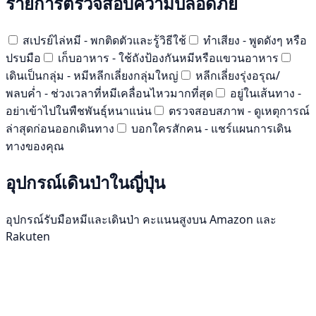
รายการตรวจสอบความปลอดภัย
สเปรย์ไล่หมี - พกติดตัวและรู้วิธีใช้
ทำเสียง - พูดดังๆ หรือ
ปรบมือ
เก็บอาหาร - ใช้ถังป้องกันหมีหรือแขวนอาหาร
เดินเป็นกลุ่ม - หมีหลีกเลี่ยงกลุ่มใหญ่
หลีกเลี่ยงรุ่งอรุณ/
พลบค่ำ - ช่วงเวลาที่หมีเคลื่อนไหวมากที่สุด
อยู่ในเส้นทาง -
อย่าเข้าไปในพืชพันธุ์หนาแน่น
ตรวจสอบสภาพ - ดูเหตุการณ์
ล่าสุดก่อนออกเดินทาง
บอกใครสักคน - แชร์แผนการเดิน
ทางของคุณ
อุปกรณ์เดินป่าในญี่ปุ่น
อุปกรณ์รับมือหมีและเดินป่า คะแนนสูงบน Amazon และ
Rakuten