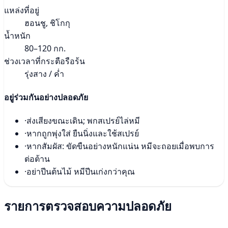
แหล่งที่อยู่
ฮอนชู, ชิโกกุ
น้ำหนัก
80–120 กก.
ช่วงเวลาที่กระตือรือร้น
รุ่งสาง / ค่ำ
อยู่ร่วมกันอย่างปลอดภัย
·
ส่งเสียงขณะเดิน; พกสเปรย์ไล่หมี
·
หากถูกพุ่งใส่ ยืนนิ่งและใช้สเปรย์
·
หากสัมผัส: ขัดขืนอย่างหนักแน่น หมีจะถอยเมื่อพบการ
ต่อต้าน
·
อย่าปีนต้นไม้ หมีปีนเก่งกว่าคุณ
รายการตรวจสอบความปลอดภัย