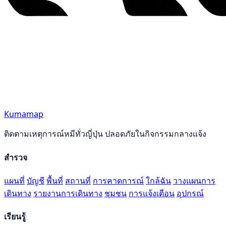
Kumamap
ติดตามเหตุการณ์หมีทั่วญี่ปุ่น ปลอดภัยในกิจกรรมกลางแจ้ง
สำรวจ
แผนที่
บัญชี
พื้นที่
สถานที่
การคาดการณ์
ใกล้ฉัน
วางแผนการ
เดินทาง
รายงานการเดินทาง
ชุมชน
การแจ้งเตือน
อุปกรณ์
เรียนรู้