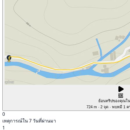
3D
ย้อนทริปของคุณใ
724 m
· 2 จุด
· พบหมี 1 คร
0
เหตุการณ์ใน 7 วันที่ผ่านมา
1