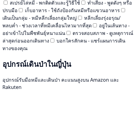
สเปรย์ไล่หมี - พกติดตัวและรู้วิธีใช้
ทำเสียง - พูดดังๆ หรือ
ปรบมือ
เก็บอาหาร - ใช้ถังป้องกันหมีหรือแขวนอาหาร
เดินเป็นกลุ่ม - หมีหลีกเลี่ยงกลุ่มใหญ่
หลีกเลี่ยงรุ่งอรุณ/
พลบค่ำ - ช่วงเวลาที่หมีเคลื่อนไหวมากที่สุด
อยู่ในเส้นทาง -
อย่าเข้าไปในพืชพันธุ์หนาแน่น
ตรวจสอบสภาพ - ดูเหตุการณ์
ล่าสุดก่อนออกเดินทาง
บอกใครสักคน - แชร์แผนการเดิน
ทางของคุณ
อุปกรณ์เดินป่าในญี่ปุ่น
อุปกรณ์รับมือหมีและเดินป่า คะแนนสูงบน Amazon และ
Rakuten