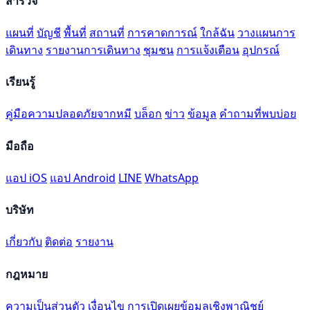
สำรวจ
แผนที่
บัญชี
พื้นที่
สถานที่
การคาดการณ์
ใกล้ฉัน
วางแผนการ
เดินทาง
รายงานการเดินทาง
ชุมชน
การแจ้งเตือน
อุปกรณ์
เรียนรู้
คู่มือความปลอดภัยจากหมี
บล็อก
ข่าว
ข้อมูล
คำถามที่พบบ่อย
มือถือ
แอป iOS
แอป Android
LINE
WhatsApp
บริษัท
เกี่ยวกับ
ติดต่อ
รายงาน
กฎหมาย
ความเป็นส่วนตัว
เงื่อนไข
การเปิดเผยข้อมูลเชิงพาณิชย์