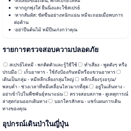
·
ส่งเสียงขณะเดิน; พกสเปรย์ไล่หมี
·
หากถูกพุ่งใส่ ยืนนิ่งและใช้สเปรย์
·
หากสัมผัส: ขัดขืนอย่างหนักแน่น หมีจะถอยเมื่อพบการ
ต่อต้าน
·
อย่าปีนต้นไม้ หมีปีนเก่งกว่าคุณ
รายการตรวจสอบความปลอดภัย
สเปรย์ไล่หมี - พกติดตัวและรู้วิธีใช้
ทำเสียง - พูดดังๆ หรือ
ปรบมือ
เก็บอาหาร - ใช้ถังป้องกันหมีหรือแขวนอาหาร
เดินเป็นกลุ่ม - หมีหลีกเลี่ยงกลุ่มใหญ่
หลีกเลี่ยงรุ่งอรุณ/
พลบค่ำ - ช่วงเวลาที่หมีเคลื่อนไหวมากที่สุด
อยู่ในเส้นทาง -
อย่าเข้าไปในพืชพันธุ์หนาแน่น
ตรวจสอบสภาพ - ดูเหตุการณ์
ล่าสุดก่อนออกเดินทาง
บอกใครสักคน - แชร์แผนการเดิน
ทางของคุณ
อุปกรณ์เดินป่าในญี่ปุ่น