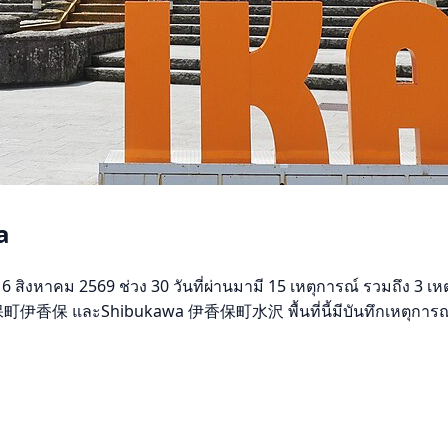
a
คม 2569 ช่วง 30 วันที่ผ่านมามี 15 เหตุการณ์ รวมถึง 3 เหตุกา
伊香保町伊香保 และShibukawa 伊香保町水沢 พื้นที่นี้มีบันทึกเหตุการณ