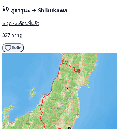
ภูฮารุนะ → Shibukawa
5 จุด · 3เดือนที่แล้ว
327 การดู
บันทึก