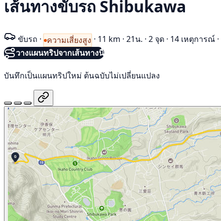
เส้นทางขับรถ Shibukawa
ขับรถ
·
·
11 km
·
21น.
·
2 จุด
·
14 เหตุการณ์
·
ความเสี่ยงสูง
วางแผนทริปจากเส้นทางนี้
บันทึกเป็นแผนทริปใหม่ ต้นฉบับไม่เปลี่ยนแปลง