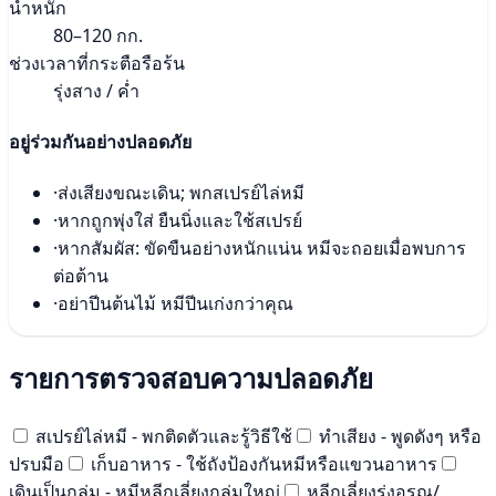
น้ำหนัก
80–120 กก.
ช่วงเวลาที่กระตือรือร้น
รุ่งสาง / ค่ำ
อยู่ร่วมกันอย่างปลอดภัย
·
ส่งเสียงขณะเดิน; พกสเปรย์ไล่หมี
·
หากถูกพุ่งใส่ ยืนนิ่งและใช้สเปรย์
·
หากสัมผัส: ขัดขืนอย่างหนักแน่น หมีจะถอยเมื่อพบการ
ต่อต้าน
·
อย่าปีนต้นไม้ หมีปีนเก่งกว่าคุณ
รายการตรวจสอบความปลอดภัย
สเปรย์ไล่หมี - พกติดตัวและรู้วิธีใช้
ทำเสียง - พูดดังๆ หรือ
ปรบมือ
เก็บอาหาร - ใช้ถังป้องกันหมีหรือแขวนอาหาร
เดินเป็นกลุ่ม - หมีหลีกเลี่ยงกลุ่มใหญ่
หลีกเลี่ยงรุ่งอรุณ/