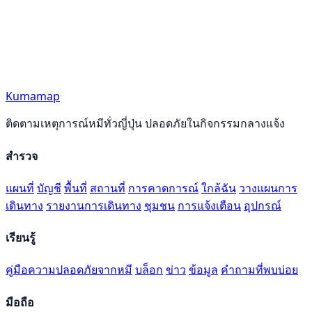
Kumamap
ติดตามเหตุการณ์หมีทั่วญี่ปุ่น ปลอดภัยในกิจกรรมกลางแจ้ง
สำรวจ
แผนที่
บัญชี
พื้นที่
สถานที่
การคาดการณ์
ใกล้ฉัน
วางแผนการ
เดินทาง
รายงานการเดินทาง
ชุมชน
การแจ้งเตือน
อุปกรณ์
เรียนรู้
คู่มือความปลอดภัยจากหมี
บล็อก
ข่าว
ข้อมูล
คำถามที่พบบ่อย
มือถือ