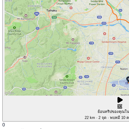
3D
ย้อนทริปของคุณใ
22 km
· 2 จุด
· พบหมี 10 คร
0