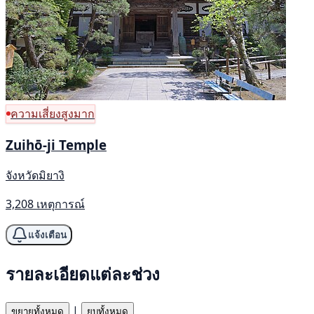
ความเสี่ยงสูงมาก
Zuihō-ji Temple
จังหวัดมิยางิ
3,208 เหตุการณ์
แจ้งเตือน
รายละเอียดแต่ละช่วง
|
ขยายทั้งหมด
ยุบทั้งหมด