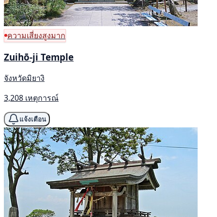
ความเสี่ยงสูงมาก
Zuihō-ji Temple
จังหวัดมิยางิ
3,208 เหตุการณ์
แจ้งเตือน