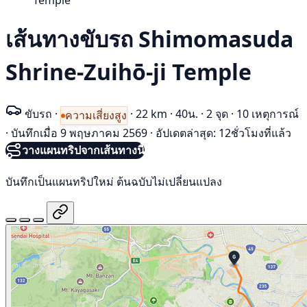
Temple
เส้นทางขับรถ Shimomasuda
Shrine-Zuihō-ji Temple
ขับรถ
·
·
22 km
·
40น.
·
2 จุด
·
10 เหตุการณ์
ความเสี่ยงสูง
·
บันทึกเมื่อ 9 พฤษภาคม 2569
·
อัปเดตล่าสุด: 12ชั่วโมงที่แล้ว
วางแผนทริปจากเส้นทางนี้
บันทึกเป็นแผนทริปใหม่ ต้นฉบับไม่เปลี่ยนแปลง