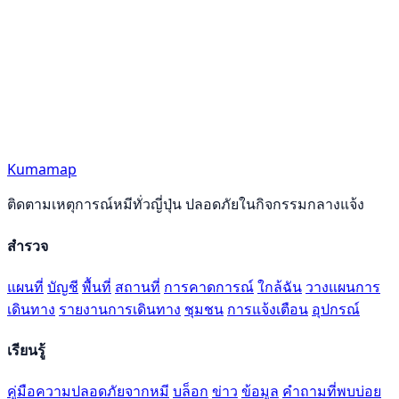
Kumamap
ติดตามเหตุการณ์หมีทั่วญี่ปุ่น ปลอดภัยในกิจกรรมกลางแจ้ง
สำรวจ
แผนที่
บัญชี
พื้นที่
สถานที่
การคาดการณ์
ใกล้ฉัน
วางแผนการ
เดินทาง
รายงานการเดินทาง
ชุมชน
การแจ้งเตือน
อุปกรณ์
เรียนรู้
คู่มือความปลอดภัยจากหมี
บล็อก
ข่าว
ข้อมูล
คำถามที่พบบ่อย