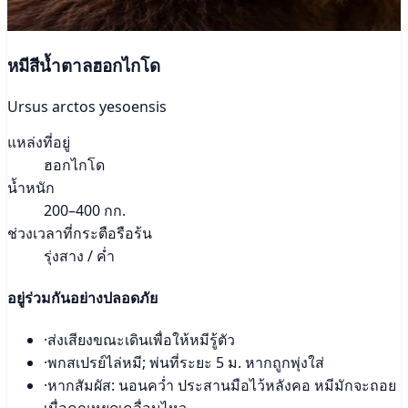
หมีสีน้ำตาลฮอกไกโด
Ursus arctos yesoensis
แหล่งที่อยู่
ฮอกไกโด
น้ำหนัก
200–400 กก.
ช่วงเวลาที่กระตือรือร้น
รุ่งสาง / ค่ำ
อยู่ร่วมกันอย่างปลอดภัย
·
ส่งเสียงขณะเดินเพื่อให้หมีรู้ตัว
·
พกสเปรย์ไล่หมี; พ่นที่ระยะ 5 ม. หากถูกพุ่งใส่
·
หากสัมผัส: นอนคว่ำ ประสานมือไว้หลังคอ หมีมักจะถอย