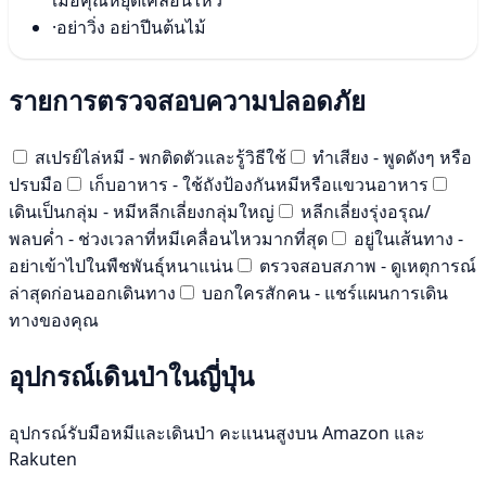
เมื่อคุณหยุดเคลื่อนไหว
·
อย่าวิ่ง อย่าปีนต้นไม้
รายการตรวจสอบความปลอดภัย
สเปรย์ไล่หมี - พกติดตัวและรู้วิธีใช้
ทำเสียง - พูดดังๆ หรือ
ปรบมือ
เก็บอาหาร - ใช้ถังป้องกันหมีหรือแขวนอาหาร
เดินเป็นกลุ่ม - หมีหลีกเลี่ยงกลุ่มใหญ่
หลีกเลี่ยงรุ่งอรุณ/
พลบค่ำ - ช่วงเวลาที่หมีเคลื่อนไหวมากที่สุด
อยู่ในเส้นทาง -
อย่าเข้าไปในพืชพันธุ์หนาแน่น
ตรวจสอบสภาพ - ดูเหตุการณ์
ล่าสุดก่อนออกเดินทาง
บอกใครสักคน - แชร์แผนการเดิน
ทางของคุณ
อุปกรณ์เดินป่าในญี่ปุ่น
อุปกรณ์รับมือหมีและเดินป่า คะแนนสูงบน Amazon และ
Rakuten