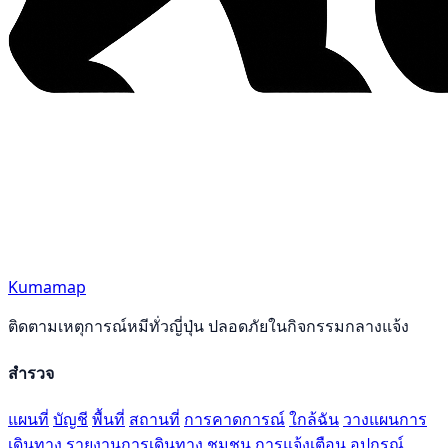
Kumamap
ติดตามเหตุการณ์หมีทั่วญี่ปุ่น ปลอดภัยในกิจกรรมกลางแจ้ง
สำรวจ
แผนที่
บัญชี
พื้นที่
สถานที่
การคาดการณ์
ใกล้ฉัน
วางแผนการ
เดินทาง
รายงานการเดินทาง
ชุมชน
การแจ้งเตือน
อุปกรณ์