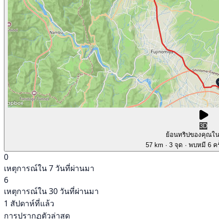
3D
ย้อนทริปของคุณใ
57 km
· 3 จุด
· พบหมี 6 คร
0
เหตุการณ์ใน 7 วันที่ผ่านมา
6
เหตุการณ์ใน 30 วันที่ผ่านมา
1 สัปดาห์ที่แล้ว
การปรากฏตัวล่าสุด