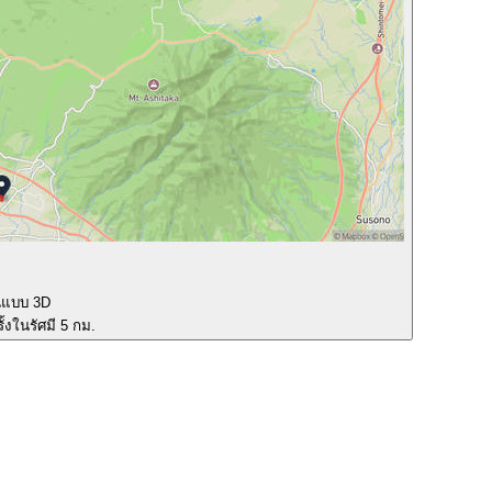
นแบบ 3D
ั้งในรัศมี 5 กม.