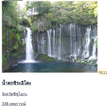
ความ
น้ำตกชิระอิโตะ
จังหวัดชิซูโอกะ
338 เหตุการณ์