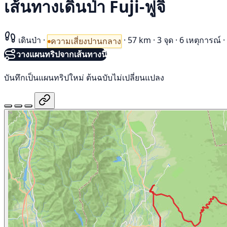
เส้นทางเดินป่า Fuji-ฟูจิ
เดินป่า
·
·
57 km
·
3 จุด
·
6 เหตุการณ์
·
ความเสี่ยงปานกลาง
วางแผนทริปจากเส้นทางนี้
บันทึกเป็นแผนทริปใหม่ ต้นฉบับไม่เปลี่ยนแปลง