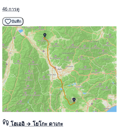
46 การดู
บันทึก
โฮเออิ → โยโกะ ดาเกะ