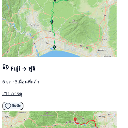
Fuji → ฟูจิ
6 จุด · 3เดือนที่แล้ว
211 การดู
บันทึก