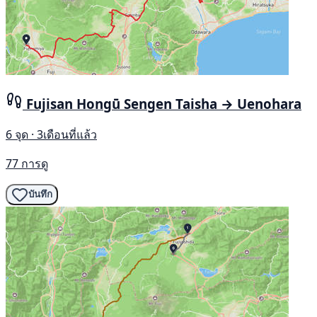
Fujisan Hongū Sengen Taisha → Uenohara
6 จุด · 3เดือนที่แล้ว
77 การดู
บันทึก