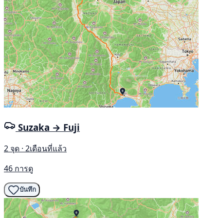
Suzaka → Fuji
2 จุด · 2เดือนที่แล้ว
46 การดู
บันทึก