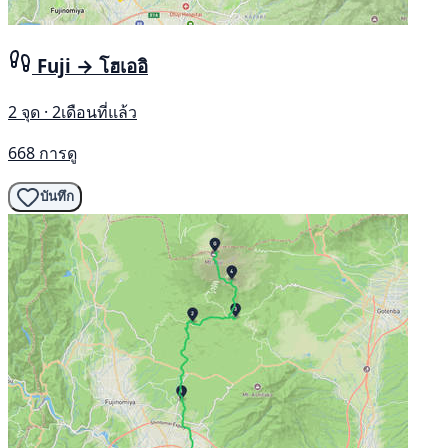
Fuji → โฮเออิ
2 จุด · 2เดือนที่แล้ว
668 การดู
บันทึก