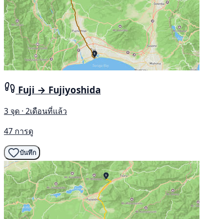
Fuji → Fujiyoshida
3 จุด · 2เดือนที่แล้ว
47 การดู
บันทึก