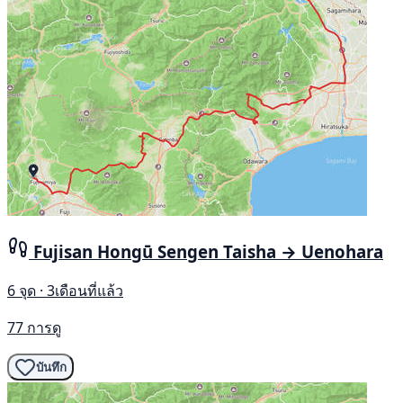
Fujisan Hongū Sengen Taisha → Uenohara
6 จุด · 3เดือนที่แล้ว
77 การดู
บันทึก