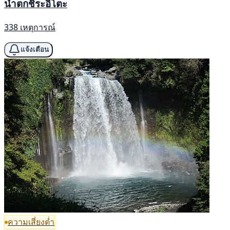
น้ำตกชิระอิโตะ
338 เหตุการณ์
แจ้งเตือน
ความเสี่ยงต่ำ