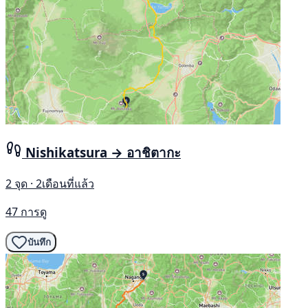
Nishikatsura → อาชิตากะ
2 จุด · 2เดือนที่แล้ว
47 การดู
บันทึก