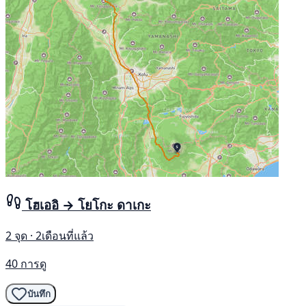
โฮเออิ → โยโกะ ดาเกะ
2 จุด · 2เดือนที่แล้ว
40 การดู
บันทึก