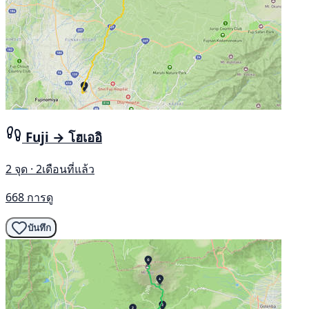
Fuji → โฮเออิ
2 จุด · 2เดือนที่แล้ว
668 การดู
บันทึก