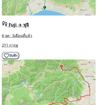
Fuji → ฟูจิ
6 จุด · 3เดือนที่แล้ว
211 การดู
บันทึก