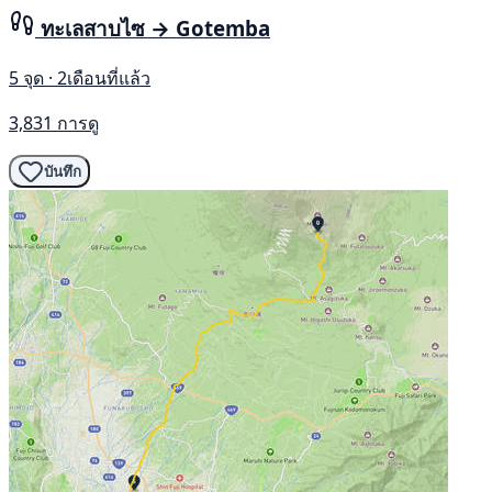
ทะเลสาบไซ → Gotemba
5 จุด · 2เดือนที่แล้ว
3,831 การดู
บันทึก