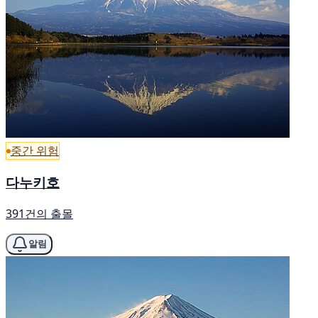
중간 위험
다누키호
391건의 출몰
알림