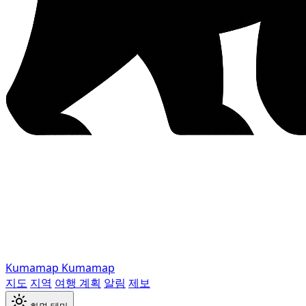
Kumamap
Kumamap
지도
지역
여행 계획
알림
제보