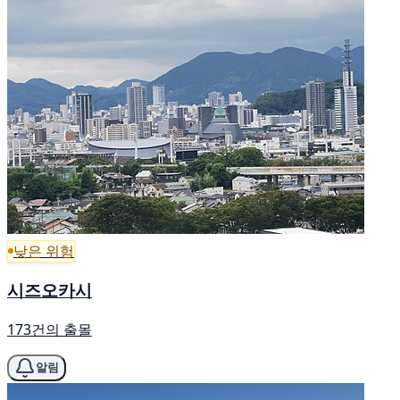
낮은 위험
시즈오카시
173건의 출몰
알림