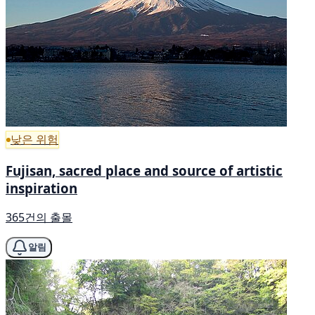
낮은 위험
Fujisan, sacred place and source of artistic
inspiration
365건의 출몰
알림