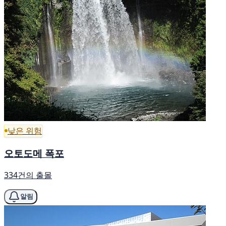
낮은 위험
오토도메 폭포
334건의 출몰
알림