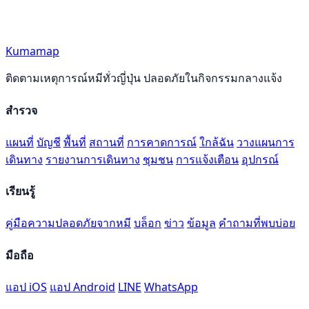
Kumamap
ติดตามเหตุการณ์หมีทั่วญี่ปุ่น ปลอดภัยในกิจกรรมกลางแจ้ง
สำรวจ
แผนที่
บัญชี
พื้นที่
สถานที่
การคาดการณ์
ใกล้ฉัน
วางแผนการ
เดินทาง
รายงานการเดินทาง
ชุมชน
การแจ้งเตือน
อุปกรณ์
เรียนรู้
คู่มือความปลอดภัยจากหมี
บล็อก
ข่าว
ข้อมูล
คำถามที่พบบ่อย
มือถือ
แอป iOS
แอป Android
LINE
WhatsApp