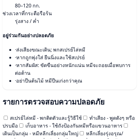
80–120 กก.
ช่วงเวลาที่กระตือรือร้น
รุ่งสาง / ค่ำ
อยู่ร่วมกันอย่างปลอดภัย
·
ส่งเสียงขณะเดิน; พกสเปรย์ไล่หมี
·
หากถูกพุ่งใส่ ยืนนิ่งและใช้สเปรย์
·
หากสัมผัส: ขัดขืนอย่างหนักแน่น หมีจะถอยเมื่อพบการ
ต่อต้าน
·
อย่าปีนต้นไม้ หมีปีนเก่งกว่าคุณ
รายการตรวจสอบความปลอดภัย
สเปรย์ไล่หมี - พกติดตัวและรู้วิธีใช้
ทำเสียง - พูดดังๆ หรือ
ปรบมือ
เก็บอาหาร - ใช้ถังป้องกันหมีหรือแขวนอาหาร
เดินเป็นกลุ่ม - หมีหลีกเลี่ยงกลุ่มใหญ่
หลีกเลี่ยงรุ่งอรุณ/