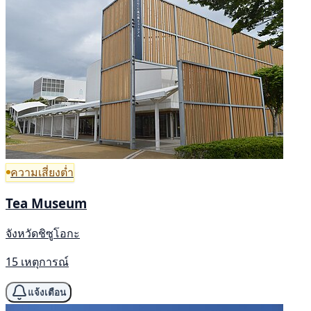
ความเสี่ยงต่ำ
Tea Museum
จังหวัดชิซูโอกะ
15 เหตุการณ์
แจ้งเตือน