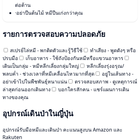
ต่อต้าน
·
อย่าปีนต้นไม้ หมีปีนเก่งกว่าคุณ
รายการตรวจสอบความปลอดภัย
สเปรย์ไล่หมี - พกติดตัวและรู้วิธีใช้
ทำเสียง - พูดดังๆ หรือ
ปรบมือ
เก็บอาหาร - ใช้ถังป้องกันหมีหรือแขวนอาหาร
เดินเป็นกลุ่ม - หมีหลีกเลี่ยงกลุ่มใหญ่
หลีกเลี่ยงรุ่งอรุณ/
พลบค่ำ - ช่วงเวลาที่หมีเคลื่อนไหวมากที่สุด
อยู่ในเส้นทาง -
อย่าเข้าไปในพืชพันธุ์หนาแน่น
ตรวจสอบสภาพ - ดูเหตุการณ์
ล่าสุดก่อนออกเดินทาง
บอกใครสักคน - แชร์แผนการเดิน
ทางของคุณ
อุปกรณ์เดินป่าในญี่ปุ่น
อุปกรณ์รับมือหมีและเดินป่า คะแนนสูงบน Amazon และ
Rakuten