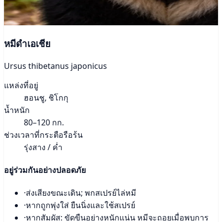
หมีดำเอเชีย
Ursus thibetanus japonicus
แหล่งที่อยู่
ฮอนชู, ชิโกกุ
น้ำหนัก
80–120 กก.
ช่วงเวลาที่กระตือรือร้น
รุ่งสาง / ค่ำ
อยู่ร่วมกันอย่างปลอดภัย
·
ส่งเสียงขณะเดิน; พกสเปรย์ไล่หมี
·
หากถูกพุ่งใส่ ยืนนิ่งและใช้สเปรย์
·
หากสัมผัส: ขัดขืนอย่างหนักแน่น หมีจะถอยเมื่อพบการ