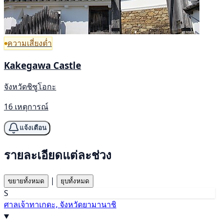
ความเสี่ยงต่ำ
Kakegawa Castle
จังหวัดชิซูโอกะ
16 เหตุการณ์
แจ้งเตือน
รายละเอียดแต่ละช่วง
|
ขยายทั้งหมด
ยุบทั้งหมด
S
ศาลเจ้าทาเกดะ, จังหวัดยามานาชิ