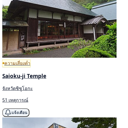
ความเสี่ยงต่ำ
Saioku-ji Temple
จังหวัดชิซูโอกะ
51 เหตุการณ์
แจ้งเตือน