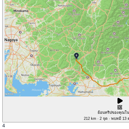
3D
ย้อนทริปของคุณใ
212 km
· 2 จุด
· พบหมี 13 ค
4