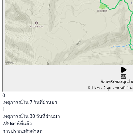
3D
ย้อนทริปของคุณใ
6.1 km
· 2 จุด
· พบหมี 1 คร
0
เหตุการณ์ใน 7 วันที่ผ่านมา
1
เหตุการณ์ใน 30 วันที่ผ่านมา
2สัปดาห์ที่แล้ว
การปรากฏตัวล่าสุด