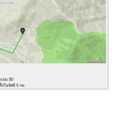
นแบบ 3D
ั้งในรัศมี 5 กม.