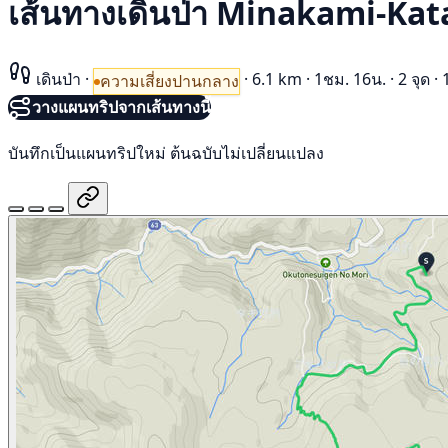
เส้นทางเดินป่า Minakami-Ka
เดินป่า
·
·
6.1 km
·
1ชม. 16น.
·
2 จุด
·
ความเสี่ยงปานกลาง
วางแผนทริปจากเส้นทางนี้
บันทึกเป็นแผนทริปใหม่ ต้นฉบับไม่เปลี่ยนแปลง