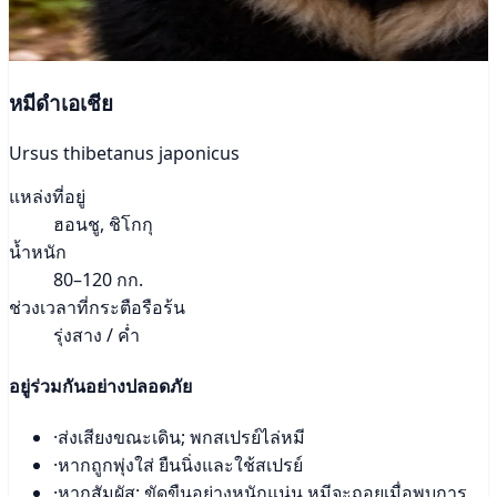
หมีดำเอเชีย
Ursus thibetanus japonicus
แหล่งที่อยู่
ฮอนชู, ชิโกกุ
น้ำหนัก
80–120 กก.
ช่วงเวลาที่กระตือรือร้น
รุ่งสาง / ค่ำ
อยู่ร่วมกันอย่างปลอดภัย
·
ส่งเสียงขณะเดิน; พกสเปรย์ไล่หมี
·
หากถูกพุ่งใส่ ยืนนิ่งและใช้สเปรย์
·
หากสัมผัส: ขัดขืนอย่างหนักแน่น หมีจะถอยเมื่อพบการ