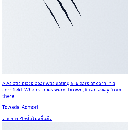
A Asiatic black bear was eating 5–6 ears of corn in a
cornfield. When stones were thrown, it ran away from
there.
Towada, Aomori
ทางการ ·
15ชั่วโมงที่แล้ว