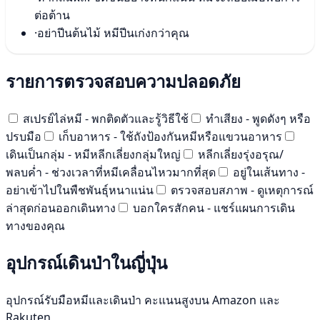
ต่อต้าน
·
อย่าปีนต้นไม้ หมีปีนเก่งกว่าคุณ
รายการตรวจสอบความปลอดภัย
สเปรย์ไล่หมี - พกติดตัวและรู้วิธีใช้
ทำเสียง - พูดดังๆ หรือ
ปรบมือ
เก็บอาหาร - ใช้ถังป้องกันหมีหรือแขวนอาหาร
เดินเป็นกลุ่ม - หมีหลีกเลี่ยงกลุ่มใหญ่
หลีกเลี่ยงรุ่งอรุณ/
พลบค่ำ - ช่วงเวลาที่หมีเคลื่อนไหวมากที่สุด
อยู่ในเส้นทาง -
อย่าเข้าไปในพืชพันธุ์หนาแน่น
ตรวจสอบสภาพ - ดูเหตุการณ์
ล่าสุดก่อนออกเดินทาง
บอกใครสักคน - แชร์แผนการเดิน
ทางของคุณ
อุปกรณ์เดินป่าในญี่ปุ่น
อุปกรณ์รับมือหมีและเดินป่า คะแนนสูงบน Amazon และ
Rakuten