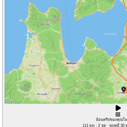
3D
ย้อนทริปของคุณใ
111 km
· 2 จุด
· พบหมี 30 ค