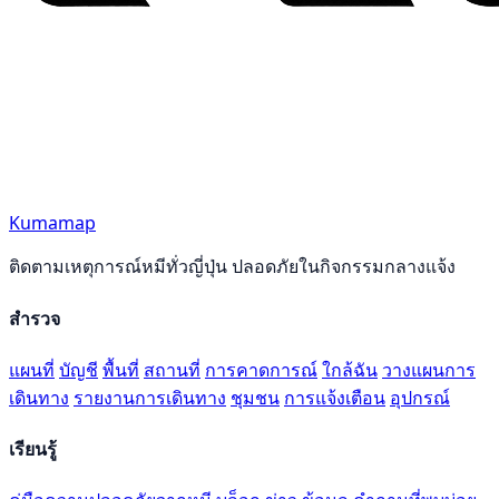
Kumamap
ติดตามเหตุการณ์หมีทั่วญี่ปุ่น ปลอดภัยในกิจกรรมกลางแจ้ง
สำรวจ
แผนที่
บัญชี
พื้นที่
สถานที่
การคาดการณ์
ใกล้ฉัน
วางแผนการ
เดินทาง
รายงานการเดินทาง
ชุมชน
การแจ้งเตือน
อุปกรณ์
เรียนรู้