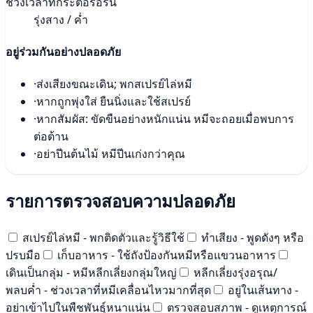
ช่วงเวลาที่กระตือรือร้น
รุ่งสาง / ค่ำ
อยู่ร่วมกันอย่างปลอดภัย
·
ส่งเสียงขณะเดิน; พกสเปรย์ไล่หมี
·
หากถูกพุ่งใส่ ยืนนิ่งและใช้สเปรย์
·
หากสัมผัส: ขัดขืนอย่างหนักแน่น หมีจะถอยเมื่อพบการ
ต่อต้าน
·
อย่าปีนต้นไม้ หมีปีนเก่งกว่าคุณ
รายการตรวจสอบความปลอดภัย
สเปรย์ไล่หมี - พกติดตัวและรู้วิธีใช้
ทำเสียง - พูดดังๆ หรือ
ปรบมือ
เก็บอาหาร - ใช้ถังป้องกันหมีหรือแขวนอาหาร
เดินเป็นกลุ่ม - หมีหลีกเลี่ยงกลุ่มใหญ่
หลีกเลี่ยงรุ่งอรุณ/
พลบค่ำ - ช่วงเวลาที่หมีเคลื่อนไหวมากที่สุด
อยู่ในเส้นทาง -
อย่าเข้าไปในพืชพันธุ์หนาแน่น
ตรวจสอบสภาพ - ดูเหตุการณ์