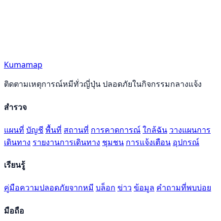
Kumamap
ติดตามเหตุการณ์หมีทั่วญี่ปุ่น ปลอดภัยในกิจกรรมกลางแจ้ง
สำรวจ
แผนที่
บัญชี
พื้นที่
สถานที่
การคาดการณ์
ใกล้ฉัน
วางแผนการ
เดินทาง
รายงานการเดินทาง
ชุมชน
การแจ้งเตือน
อุปกรณ์
เรียนรู้
คู่มือความปลอดภัยจากหมี
บล็อก
ข่าว
ข้อมูล
คำถามที่พบบ่อย
มือถือ