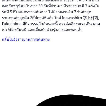
เส้นทางนี้เริ่มและจบใกล้ Inawashiro ระยะทาง 4.5 km ผ่าน
จังหวัดฟุกุชิมะ ในช่วง 30 วันที่ผ่านมา มีรายงานหมี 7 ครั้งใน
รัศมี 5 กิโลเมตรจากเส้นทาง ไม่มีรายงานใน 7 วันล่าสุด
รายงานล่าสุดคือ 2สัปดาห์ที่แล้ว ใกล้ Inawashiro 字上村西,
Fukushima มีกิจกรรมใกล้ขนาดนี้ ควรส่งเสียงขณะเดิน พกส
เปรย์ป้องกันหมี และเลี่ยงป่าช่วงรุ่งสางและพลบค่ำ
กลับไปยังรายงานการเดินทาง