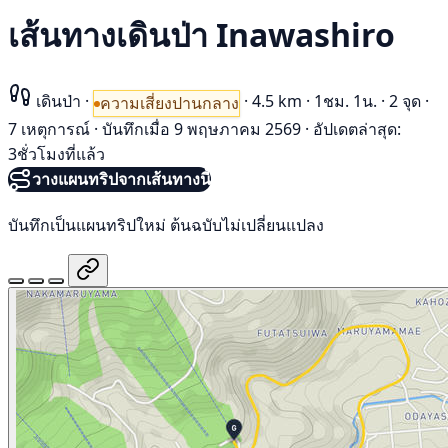
เส้นทางเดินป่า Inawashiro
เดินป่า
·
·
4.5 km
·
1ชม. 1น.
·
2 จุด
·
ความเสี่ยงปานกลาง
7 เหตุการณ์
·
บันทึกเมื่อ 9 พฤษภาคม 2569
·
อัปเดตล่าสุด:
3ชั่วโมงที่แล้ว
วางแผนทริปจากเส้นทางนี้
บันทึกเป็นแผนทริปใหม่ ต้นฉบับไม่เปลี่ยนแปลง