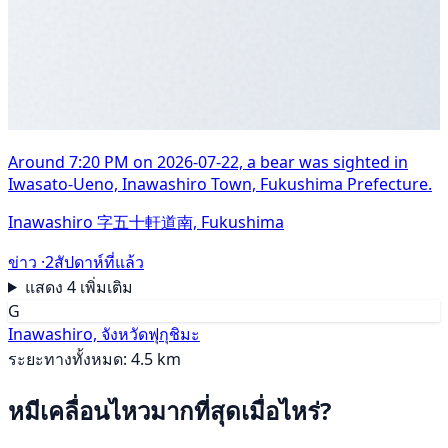
Around 7:20 PM on 2026-07-22, a bear was sighted in
Iwasato-Ueno, Inawashiro Town, Fukushima Prefecture.
Inawashiro 字五十軒道南, Fukushima
ข่าว ·
2สัปดาห์ที่แล้ว
แสดง 4 เพิ่มเติม
G
Inawashiro, จังหวัดฟุกุชิมะ
ระยะทางทั้งหมด: 4.5 km
หมีเคลื่อนไหวมากที่สุดเมื่อไหร่?