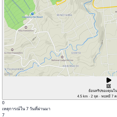
3D
ย้อนทริปของคุณใ
4.5 km
· 2 จุด
· พบหมี 7 คร
0
เหตุการณ์ใน 7 วันที่ผ่านมา
7