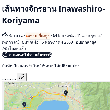
เส้นทางจักรยาน Inawashiro-
Koriyama
จักรยาน
·
·
64 km
·
3ชม. 41น.
·
5 จุด
·
21
ความเสี่ยงสูง
เหตุการณ์
·
บันทึกเมื่อ 15 พฤษภาคม 2569
·
อัปเดตล่าสุด:
7ชั่วโมงที่แล้ว
วางแผนทริปจากเส้นทางนี้
บันทึกเป็นแผนทริปใหม่ ต้นฉบับไม่เปลี่ยนแปลง