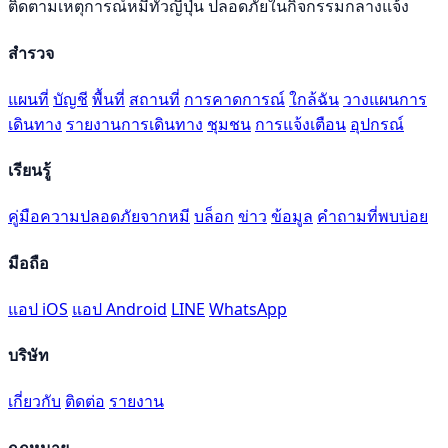
ติดตามเหตุการณ์หมีทั่วญี่ปุ่น ปลอดภัยในกิจกรรมกลางแจ้ง
สำรวจ
แผนที่
บัญชี
พื้นที่
สถานที่
การคาดการณ์
ใกล้ฉัน
วางแผนการ
เดินทาง
รายงานการเดินทาง
ชุมชน
การแจ้งเตือน
อุปกรณ์
เรียนรู้
คู่มือความปลอดภัยจากหมี
บล็อก
ข่าว
ข้อมูล
คำถามที่พบบ่อย
มือถือ
แอป iOS
แอป Android
LINE
WhatsApp
บริษัท
เกี่ยวกับ
ติดต่อ
รายงาน
กฎหมาย