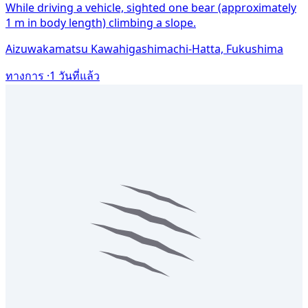
While driving a vehicle, sighted one bear (approximately
1 m in body length) climbing a slope.
Aizuwakamatsu Kawahigashimachi-Hatta, Fukushima
ทางการ ·
1 วันที่แล้ว