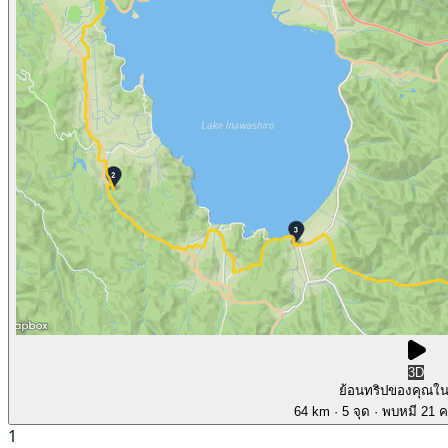
3D
ย้อนทริปของคุณใ
64 km
· 5 จุด
· พบหมี 21 คร
1