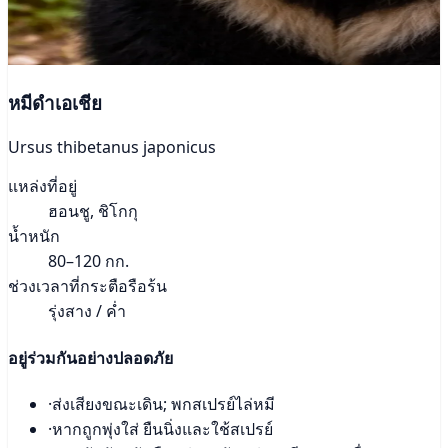
หมีดำเอเชีย
Ursus thibetanus japonicus
แหล่งที่อยู่
ฮอนชู, ชิโกกุ
น้ำหนัก
80–120 กก.
ช่วงเวลาที่กระตือรือร้น
รุ่งสาง / ค่ำ
อยู่ร่วมกันอย่างปลอดภัย
·
ส่งเสียงขณะเดิน; พกสเปรย์ไล่หมี
·
หากถูกพุ่งใส่ ยืนนิ่งและใช้สเปรย์