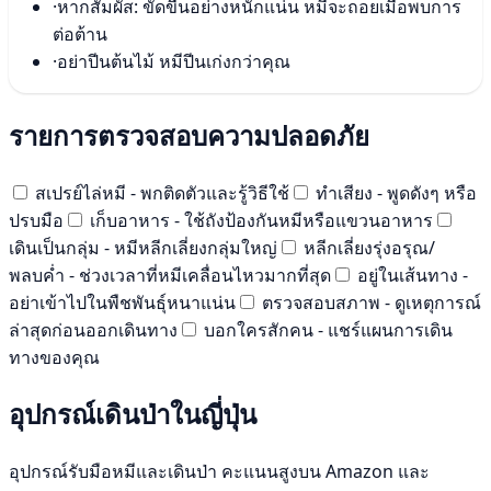
·
หากสัมผัส: ขัดขืนอย่างหนักแน่น หมีจะถอยเมื่อพบการ
ต่อต้าน
·
อย่าปีนต้นไม้ หมีปีนเก่งกว่าคุณ
รายการตรวจสอบความปลอดภัย
สเปรย์ไล่หมี - พกติดตัวและรู้วิธีใช้
ทำเสียง - พูดดังๆ หรือ
ปรบมือ
เก็บอาหาร - ใช้ถังป้องกันหมีหรือแขวนอาหาร
เดินเป็นกลุ่ม - หมีหลีกเลี่ยงกลุ่มใหญ่
หลีกเลี่ยงรุ่งอรุณ/
พลบค่ำ - ช่วงเวลาที่หมีเคลื่อนไหวมากที่สุด
อยู่ในเส้นทาง -
อย่าเข้าไปในพืชพันธุ์หนาแน่น
ตรวจสอบสภาพ - ดูเหตุการณ์
ล่าสุดก่อนออกเดินทาง
บอกใครสักคน - แชร์แผนการเดิน
ทางของคุณ
อุปกรณ์เดินป่าในญี่ปุ่น
อุปกรณ์รับมือหมีและเดินป่า คะแนนสูงบน Amazon และ