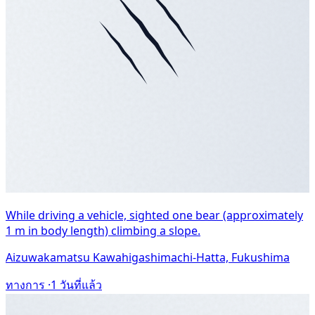
While driving a vehicle, sighted one bear (approximately
1 m in body length) climbing a slope.
Aizuwakamatsu Kawahigashimachi-Hatta, Fukushima
ทางการ ·
1 วันที่แล้ว