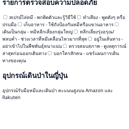
รายการตรวจสอบความปลอดภัย
สเปรย์ไล่หมี - พกติดตัวและรู้วิธีใช้
ทำเสียง - พูดดังๆ หรือ
ปรบมือ
เก็บอาหาร - ใช้ถังป้องกันหมีหรือแขวนอาหาร
เดินเป็นกลุ่ม - หมีหลีกเลี่ยงกลุ่มใหญ่
หลีกเลี่ยงรุ่งอรุณ/
พลบค่ำ - ช่วงเวลาที่หมีเคลื่อนไหวมากที่สุด
อยู่ในเส้นทาง -
อย่าเข้าไปในพืชพันธุ์หนาแน่น
ตรวจสอบสภาพ - ดูเหตุการณ์
ล่าสุดก่อนออกเดินทาง
บอกใครสักคน - แชร์แผนการเดิน
ทางของคุณ
อุปกรณ์เดินป่าในญี่ปุ่น
อุปกรณ์รับมือหมีและเดินป่า คะแนนสูงบน Amazon และ
Rakuten