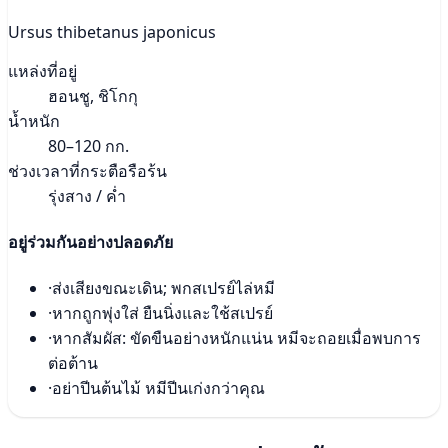
Ursus thibetanus japonicus
แหล่งที่อยู่
ฮอนชู, ชิโกกุ
น้ำหนัก
80–120 กก.
ช่วงเวลาที่กระตือรือร้น
รุ่งสาง / ค่ำ
อยู่ร่วมกันอย่างปลอดภัย
·
ส่งเสียงขณะเดิน; พกสเปรย์ไล่หมี
·
หากถูกพุ่งใส่ ยืนนิ่งและใช้สเปรย์
·
หากสัมผัส: ขัดขืนอย่างหนักแน่น หมีจะถอยเมื่อพบการ
ต่อต้าน
·
อย่าปีนต้นไม้ หมีปีนเก่งกว่าคุณ