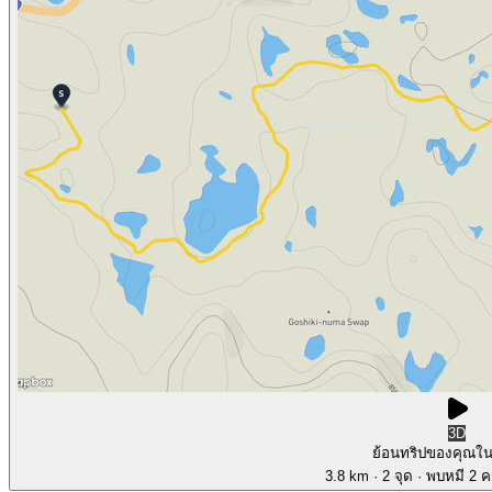
3D
ย้อนทริปของคุณใ
3.8 km
· 2 จุด
· พบหมี 2 คร