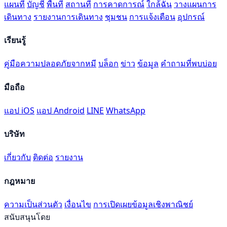
แผนที่
บัญชี
พื้นที่
สถานที่
การคาดการณ์
ใกล้ฉัน
วางแผนการ
เดินทาง
รายงานการเดินทาง
ชุมชน
การแจ้งเตือน
อุปกรณ์
เรียนรู้
คู่มือความปลอดภัยจากหมี
บล็อก
ข่าว
ข้อมูล
คำถามที่พบบ่อย
มือถือ
แอป iOS
แอป Android
LINE
WhatsApp
บริษัท
เกี่ยวกับ
ติดต่อ
รายงาน
กฎหมาย
ความเป็นส่วนตัว
เงื่อนไข
การเปิดเผยข้อมูลเชิงพาณิชย์
สนับสนุนโดย