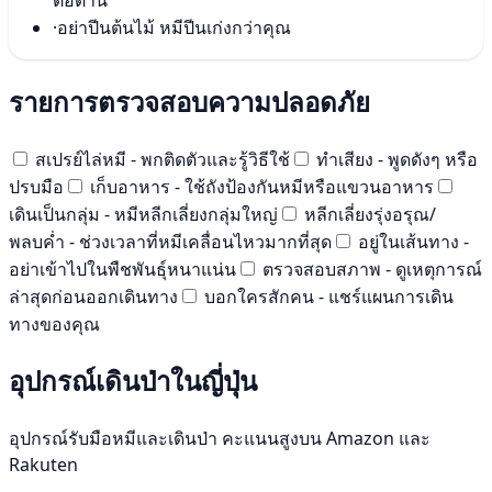
ต่อต้าน
·
อย่าปีนต้นไม้ หมีปีนเก่งกว่าคุณ
รายการตรวจสอบความปลอดภัย
สเปรย์ไล่หมี - พกติดตัวและรู้วิธีใช้
ทำเสียง - พูดดังๆ หรือ
ปรบมือ
เก็บอาหาร - ใช้ถังป้องกันหมีหรือแขวนอาหาร
เดินเป็นกลุ่ม - หมีหลีกเลี่ยงกลุ่มใหญ่
หลีกเลี่ยงรุ่งอรุณ/
พลบค่ำ - ช่วงเวลาที่หมีเคลื่อนไหวมากที่สุด
อยู่ในเส้นทาง -
อย่าเข้าไปในพืชพันธุ์หนาแน่น
ตรวจสอบสภาพ - ดูเหตุการณ์
ล่าสุดก่อนออกเดินทาง
บอกใครสักคน - แชร์แผนการเดิน
ทางของคุณ
อุปกรณ์เดินป่าในญี่ปุ่น
อุปกรณ์รับมือหมีและเดินป่า คะแนนสูงบน Amazon และ
Rakuten