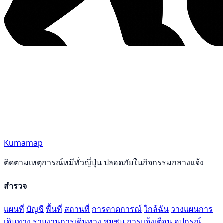
Kumamap
ติดตามเหตุการณ์หมีทั่วญี่ปุ่น ปลอดภัยในกิจกรรมกลางแจ้ง
สำรวจ
แผนที่
บัญชี
พื้นที่
สถานที่
การคาดการณ์
ใกล้ฉัน
วางแผนการ
เดินทาง
รายงานการเดินทาง
ชุมชน
การแจ้งเตือน
อุปกรณ์