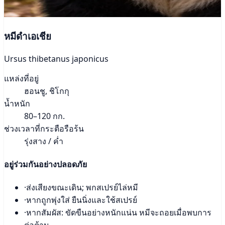
หมีดำเอเชีย
Ursus thibetanus japonicus
แหล่งที่อยู่
ฮอนชู, ชิโกกุ
น้ำหนัก
80–120 กก.
ช่วงเวลาที่กระตือรือร้น
รุ่งสาง / ค่ำ
อยู่ร่วมกันอย่างปลอดภัย
·
ส่งเสียงขณะเดิน; พกสเปรย์ไล่หมี
·
หากถูกพุ่งใส่ ยืนนิ่งและใช้สเปรย์
·
หากสัมผัส: ขัดขืนอย่างหนักแน่น หมีจะถอยเมื่อพบการ