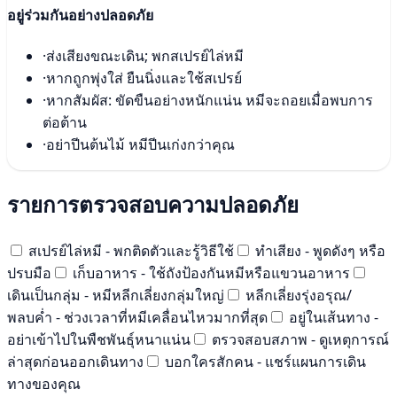
อยู่ร่วมกันอย่างปลอดภัย
·
ส่งเสียงขณะเดิน; พกสเปรย์ไล่หมี
·
หากถูกพุ่งใส่ ยืนนิ่งและใช้สเปรย์
·
หากสัมผัส: ขัดขืนอย่างหนักแน่น หมีจะถอยเมื่อพบการ
ต่อต้าน
·
อย่าปีนต้นไม้ หมีปีนเก่งกว่าคุณ
รายการตรวจสอบความปลอดภัย
สเปรย์ไล่หมี - พกติดตัวและรู้วิธีใช้
ทำเสียง - พูดดังๆ หรือ
ปรบมือ
เก็บอาหาร - ใช้ถังป้องกันหมีหรือแขวนอาหาร
เดินเป็นกลุ่ม - หมีหลีกเลี่ยงกลุ่มใหญ่
หลีกเลี่ยงรุ่งอรุณ/
พลบค่ำ - ช่วงเวลาที่หมีเคลื่อนไหวมากที่สุด
อยู่ในเส้นทาง -
อย่าเข้าไปในพืชพันธุ์หนาแน่น
ตรวจสอบสภาพ - ดูเหตุการณ์
ล่าสุดก่อนออกเดินทาง
บอกใครสักคน - แชร์แผนการเดิน
ทางของคุณ