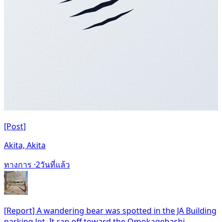
[Post]
Akita, Akita
ทางการ ·
2วันที่แล้ว
[Report] A wandering bear was spotted in the JA Building
parking lot. It ran off toward the Omokagebashi