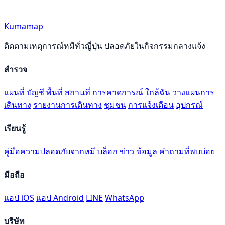
Kumamap
ติดตามเหตุการณ์หมีทั่วญี่ปุ่น ปลอดภัยในกิจกรรมกลางแจ้ง
สำรวจ
แผนที่
บัญชี
พื้นที่
สถานที่
การคาดการณ์
ใกล้ฉัน
วางแผนการ
เดินทาง
รายงานการเดินทาง
ชุมชน
การแจ้งเตือน
อุปกรณ์
เรียนรู้
คู่มือความปลอดภัยจากหมี
บล็อก
ข่าว
ข้อมูล
คำถามที่พบบ่อย
มือถือ
แอป iOS
แอป Android
LINE
WhatsApp
บริษัท