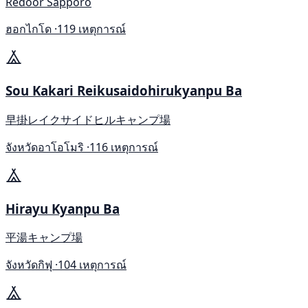
Redoor Sapporo
ฮอกไกโด ·
119 เหตุการณ์
Sou Kakari Reikusaidohirukyanpu Ba
早掛レイクサイドヒルキャンプ場
จังหวัดอาโอโมริ ·
116 เหตุการณ์
Hirayu Kyanpu Ba
平湯キャンプ場
จังหวัดกิฟุ ·
104 เหตุการณ์