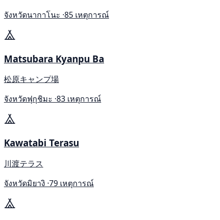
จังหวัดนากาโนะ ·
85 เหตุการณ์
Matsubara Kyanpu Ba
松原キャンプ場
จังหวัดฟุกุชิมะ ·
83 เหตุการณ์
Kawatabi Terasu
川渡テラス
จังหวัดมิยางิ ·
79 เหตุการณ์