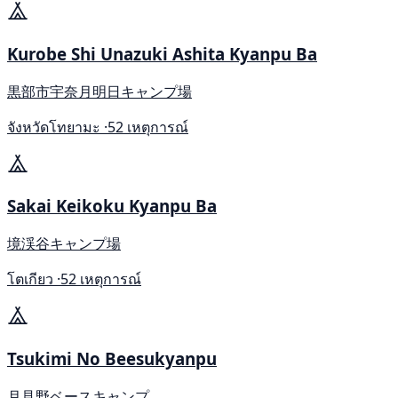
Kurobe Shi Unazuki Ashita Kyanpu Ba
黒部市宇奈月明日キャンプ場
จังหวัดโทยามะ ·
52 เหตุการณ์
Sakai Keikoku Kyanpu Ba
境渓谷キャンプ場
โตเกียว ·
52 เหตุการณ์
Tsukimi No Beesukyanpu
月見野ベースキャンプ