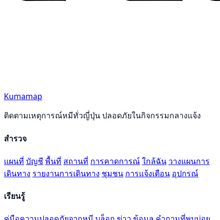
Kumamap
ติดตามเหตุการณ์หมีทั่วญี่ปุ่น ปลอดภัยในกิจกรรมกลางแจ้ง
สำรวจ
แผนที่
บัญชี
พื้นที่
สถานที่
การคาดการณ์
ใกล้ฉัน
วางแผนการ
เดินทาง
รายงานการเดินทาง
ชุมชน
การแจ้งเตือน
อุปกรณ์
เรียนรู้
คู่มือความปลอดภัยจากหมี
บล็อก
ข่าว
ข้อมูล
คำถามที่พบบ่อย