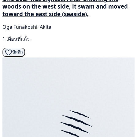
woods on the west side, it swam and moved
toward the east side (seaside).
Oga Funakoshi, Akita
1 เดือนที่แล้ว
บันทึก