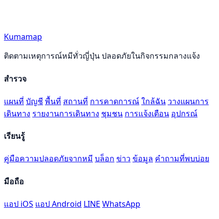
Kumamap
ติดตามเหตุการณ์หมีทั่วญี่ปุ่น ปลอดภัยในกิจกรรมกลางแจ้ง
สำรวจ
แผนที่
บัญชี
พื้นที่
สถานที่
การคาดการณ์
ใกล้ฉัน
วางแผนการ
เดินทาง
รายงานการเดินทาง
ชุมชน
การแจ้งเตือน
อุปกรณ์
เรียนรู้
คู่มือความปลอดภัยจากหมี
บล็อก
ข่าว
ข้อมูล
คำถามที่พบบ่อย
มือถือ
แอป iOS
แอป Android
LINE
WhatsApp