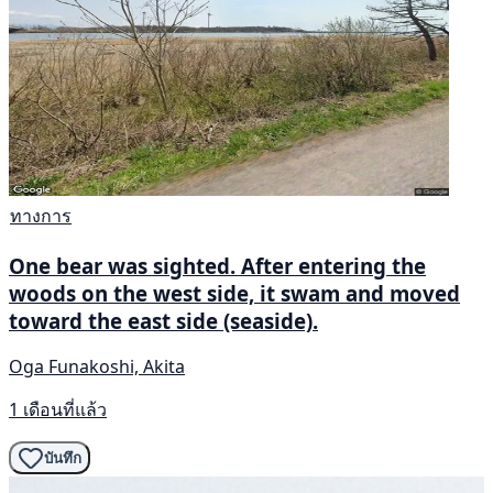
ทางการ
One bear was sighted. After entering the
woods on the west side, it swam and moved
toward the east side (seaside).
Oga Funakoshi, Akita
1 เดือนที่แล้ว
บันทึก