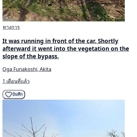
ทางการ
It was running in front of the car. Shortly
afterward it went into the vegetation on the
slope of the bypass.
Oga Funakoshi, Akita
1 เดือนที่แล้ว
บันทึก