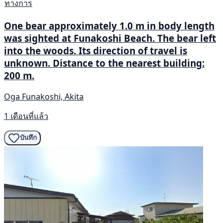
ทางการ
One bear approximately 1.0 m in body length
was sighted at Funakoshi Beach. The bear left
into the woods. Its direction of travel is
unknown. Distance to the nearest building:
200 m.
Oga Funakoshi, Akita
1 เดือนที่แล้ว
บันทึก