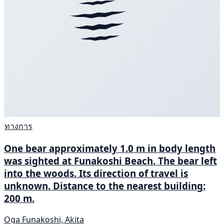
ทางการ
One bear approximately 1.0 m in body length
was sighted at Funakoshi Beach. The bear left
into the woods. Its direction of travel is
unknown. Distance to the nearest building:
200 m.
Oga Funakoshi, Akita