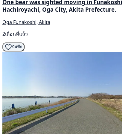
One bear was sighted moving in Funakoshi
Hachiroyachi, Oga City, Akita Prefecture.
Oga Funakoshi, Akita
2เดือนที่แล้ว
บันทึก