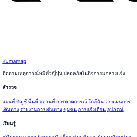
Kumamap
ติดตามเหตุการณ์หมีทั่วญี่ปุ่น ปลอดภัยในกิจกรรมกลางแจ้ง
สำรวจ
แผนที่
บัญชี
พื้นที่
สถานที่
การคาดการณ์
ใกล้ฉัน
วางแผนการ
เดินทาง
รายงานการเดินทาง
ชุมชน
การแจ้งเตือน
อุปกรณ์
เรียนรู้