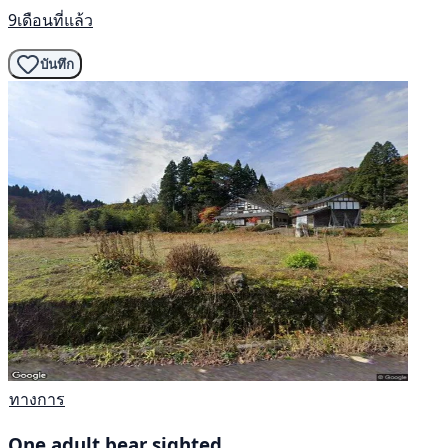
9เดือนที่แล้ว
บันทึก
ทางการ
One adult bear sighted.