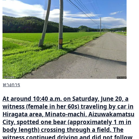
ทางการ
At around 10:40 a.m. on Saturday, June 20, a
witness (female in her 60s) traveling by car in
Hiragata area, Minato-machi, Aizuwakamatsu
City, spotted one bear (approximately 1 m in
body length) crossing through a field. The
witness continued driving and did not follow,