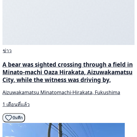
ข่าว
A bear was sighted crossing through a field in
Minato-machi Oaza Hirakata, Aizuwakamatsu
City, while the witness was driving by.
Aizuwakamatsu Minatomachi-Hirakata, Fukushima
1 เดือนที่แล้ว
บันทึก