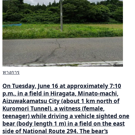
ทางการ
On Tuesday, June 16 at approximately 7:10
p.m., in a field in Hiragata, Minato-machi,
Aizuwakamatsu City (about 1 km north of
Kuromori Tunnel), a witness (female,
teenager) while driving a vehicle sighted one
bear (body length 1 m) in a field on the east
side of National Route 294. The bear’s