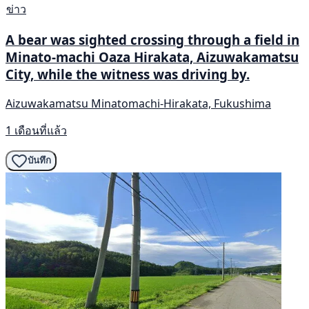
ข่าว
A bear was sighted crossing through a field in
Minato-machi Oaza Hirakata, Aizuwakamatsu
City, while the witness was driving by.
Aizuwakamatsu Minatomachi-Hirakata, Fukushima
1 เดือนที่แล้ว
บันทึก