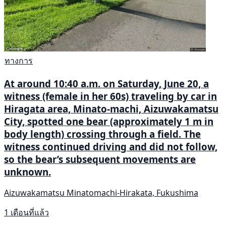
ทางการ
At around 10:40 a.m. on Saturday, June 20, a
witness (female in her 60s) traveling by car in
Hiragata area, Minato-machi, Aizuwakamatsu
City, spotted one bear (approximately 1 m in
body length) crossing through a field. The
witness continued driving and did not follow,
so the bear’s subsequent movements are
unknown.
Aizuwakamatsu Minatomachi-Hirakata, Fukushima
1 เดือนที่แล้ว