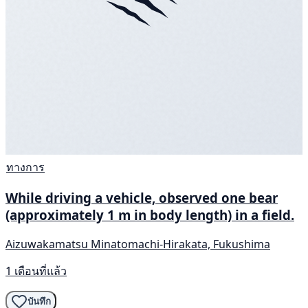
ทางการ
While driving a vehicle, observed one bear
(approximately 1 m in body length) in a field.
Aizuwakamatsu Minatomachi-Hirakata, Fukushima
1 เดือนที่แล้ว
บันทึก