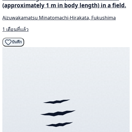
(approximately 1 m in body length) in a field.
Aizuwakamatsu Minatomachi-Hirakata, Fukushima
1 เดือนที่แล้ว
บันทึก