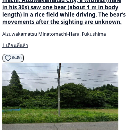
in his 30s) saw one bear (about 1 m in body
length) in a rice field while driving. The bear’s
movements after the sighting are unknown.
Aizuwakamatsu Minatomachi-Hara, Fukushima
1 เดือนที่แล้ว
บันทึก