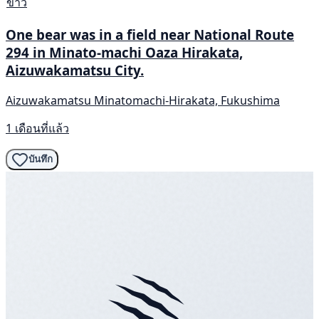
ข่าว
One bear was in a field near National Route
294 in Minato-machi Oaza Hirakata,
Aizuwakamatsu City.
Aizuwakamatsu Minatomachi-Hirakata, Fukushima
1 เดือนที่แล้ว
บันทึก