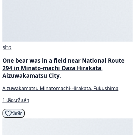
ข่าว
One bear was in a field near National Route
294 in Minato-machi Oaza Hirakata,
Aizuwakamatsu City.
Aizuwakamatsu Minatomachi-Hirakata, Fukushima
1 เดือนที่แล้ว
บันทึก