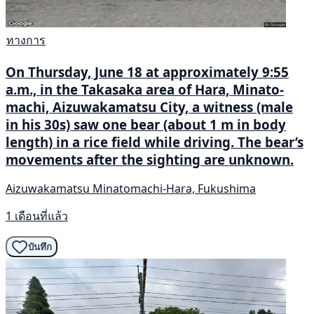
ทางการ
On Thursday, June 18 at approximately 9:55
a.m., in the Takasaka area of Hara, Minato-
machi, Aizuwakamatsu City, a witness (male
in his 30s) saw one bear (about 1 m in body
length) in a rice field while driving. The bear’s
movements after the sighting are unknown.
Aizuwakamatsu Minatomachi-Hara, Fukushima
1 เดือนที่แล้ว
บันทึก