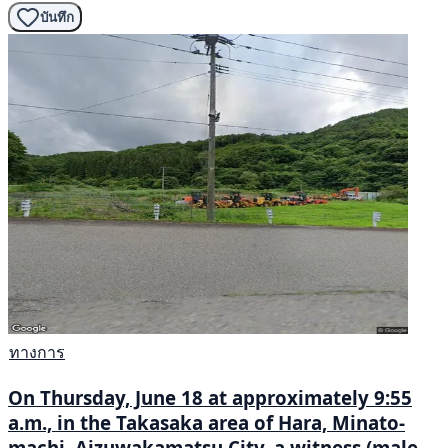
บันทึก
ทางการ
On Thursday, June 18 at approximately 9:55
a.m., in the Takasaka area of Hara, Minato-
machi, Aizuwakamatsu City, a witness (male