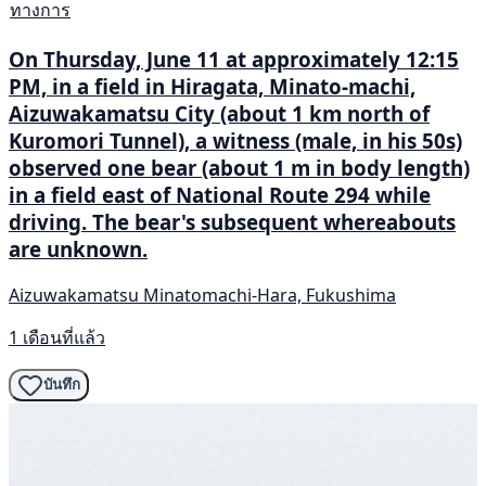
ทางการ
On Thursday, June 11 at approximately 12:15
PM, in a field in Hiragata, Minato-machi,
Aizuwakamatsu City (about 1 km north of
Kuromori Tunnel), a witness (male, in his 50s)
observed one bear (about 1 m in body length)
in a field east of National Route 294 while
driving. The bear's subsequent whereabouts
are unknown.
Aizuwakamatsu Minatomachi-Hara, Fukushima
1 เดือนที่แล้ว
บันทึก