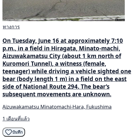
ทางการ
On Tuesday, June 16 at approximately 7:10
p.m., in a field in Hiragata, Minato-machi,
Aizuwakamatsu City (about 1 km north of
Kuromori Tunnel), a witness (female,
teenager) while driving a vehicle sighted one
bear (body length 1 m) in a field on the east
side of National Route 294. The bear’s
subsequent movements are unknown.
Aizuwakamatsu Minatomachi-Hara, Fukushima
1 เดือนที่แล้ว
บันทึก