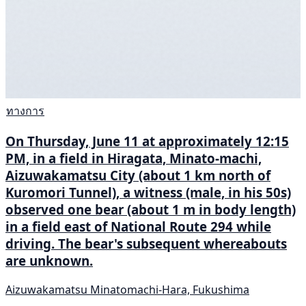
ทางการ
On Thursday, June 11 at approximately 12:15
PM, in a field in Hiragata, Minato-machi,
Aizuwakamatsu City (about 1 km north of
Kuromori Tunnel), a witness (male, in his 50s)
observed one bear (about 1 m in body length)
in a field east of National Route 294 while
driving. The bear's subsequent whereabouts
are unknown.
Aizuwakamatsu Minatomachi-Hara, Fukushima