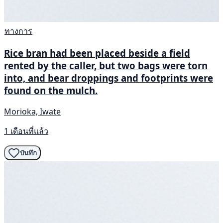
ทางการ
Rice bran had been placed beside a field
rented by the caller, but two bags were torn
into, and bear droppings and footprints were
found on the mulch.
Morioka, Iwate
1 เดือนที่แล้ว
บันทึก