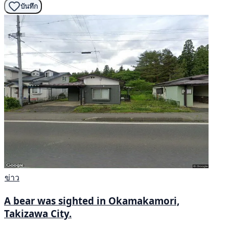
บันทึก
ข่าว
A bear was sighted in Okamakamori,
Takizawa City.