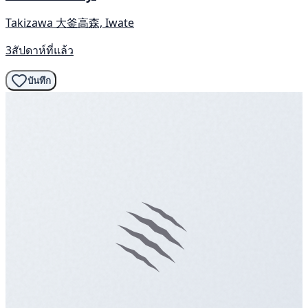
Takizawa 大釜高森, Iwate
3สัปดาห์ที่แล้ว
บันทึก