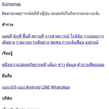
Kumamap
ติดตามเหตุการณ์หมีทั่วญี่ปุ่น ปลอดภัยในกิจกรรมกลางแจ้ง
สำรวจ
แผนที่
บัญชี
พื้นที่
สถานที่
การคาดการณ์
ใกล้ฉัน
วางแผนการ
เดินทาง
รายงานการเดินทาง
ชุมชน
การแจ้งเตือน
อุปกรณ์
เรียนรู้
คู่มือความปลอดภัยจากหมี
บล็อก
ข่าว
ข้อมูล
คำถามที่พบบ่อย
มือถือ
แอป iOS
แอป Android
LINE
WhatsApp
บริษัท