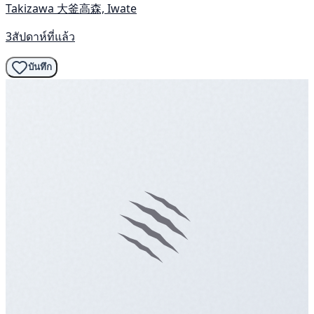
Takizawa 大釜高森, Iwate
3สัปดาห์ที่แล้ว
บันทึก