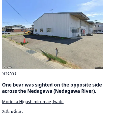
ทางการ
One bear was sighted on the opposite side
across the Nedagawa (Nedagawa River).
Morioka Higashimirumae, Iwate
2เดือนที่แล้ว