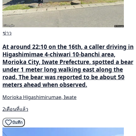
ข่าว
At around 22:10 on the 16th, a caller driving in
Higashimimae 4-chiwari 10-banchi area,
Morioka City, Iwate Prefecture, spotted a bear
under 1 meter long walking east along the
road. The bear was reported to be about 50
meters ahead when observed.
Morioka Higashimirumae, Iwate
2เดือนที่แล้ว
บันทึก