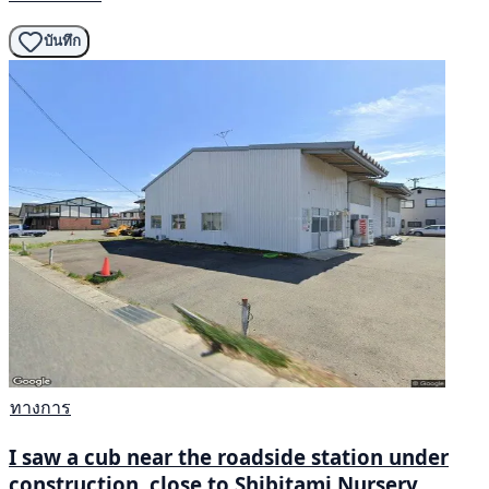
บันทึก
ทางการ
I saw a cub near the roadside station under
construction, close to Shibitami Nursery