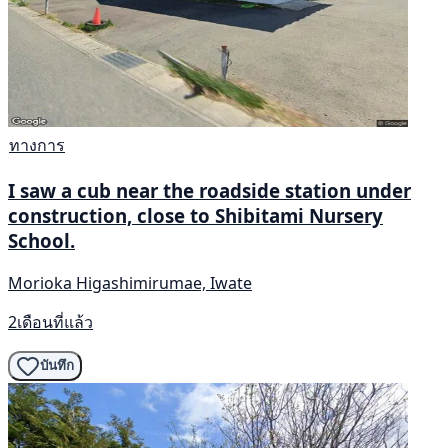
ทางการ
I saw a cub near the roadside station under
construction, close to Shibitami Nursery
School.
Morioka Higashimirumae, Iwate
2เดือนที่แล้ว
บันทึก