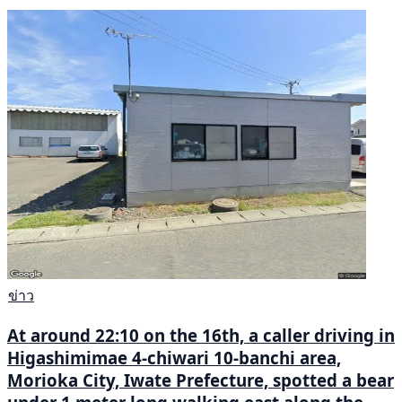
ข่าว
At around 22:10 on the 16th, a caller driving in
Higashimimae 4-chiwari 10-banchi area,
Morioka City, Iwate Prefecture, spotted a bear