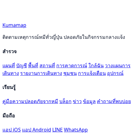
Kumamap
ติดตามเหตุการณ์หมีทั่วญี่ปุ่น ปลอดภัยในกิจกรรมกลางแจ้ง
สำรวจ
แผนที่
บัญชี
พื้นที่
สถานที่
การคาดการณ์
ใกล้ฉัน
วางแผนการ
เดินทาง
รายงานการเดินทาง
ชุมชน
การแจ้งเตือน
อุปกรณ์
เรียนรู้
คู่มือความปลอดภัยจากหมี
บล็อก
ข่าว
ข้อมูล
คำถามที่พบบ่อย
มือถือ
แอป iOS
แอป Android
LINE
WhatsApp