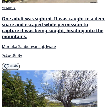
ทางการ
One adult was sighted. It was caught in a deer
snare and escaped while permission to
capture it was being sought, heading into the
mountains.
Morioka Sanbonyanagi, Iwate
2เดือนที่แล้ว
บันทึก