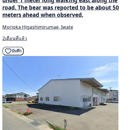
under 1 meter long walking east along the
road. The bear was reported to be about 50
meters ahead when observed.
Morioka Higashimirumae, Iwate
2เดือนที่แล้ว
บันทึก