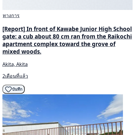
ทางการ
[Report] In front of Kawabe Junior High School
gate: a cub about 80 cm ran from the Raikochi
apartment complex toward the grove of
mixed woods.
Akita, Akita
2เดือนที่แล้ว
บันทึก