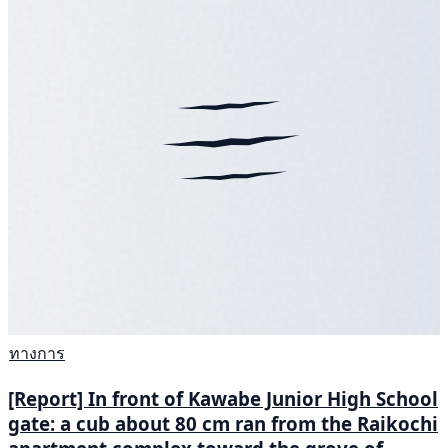
ทางการ
[Report] In front of Kawabe Junior High School
gate: a cub about 80 cm ran from the Raikochi