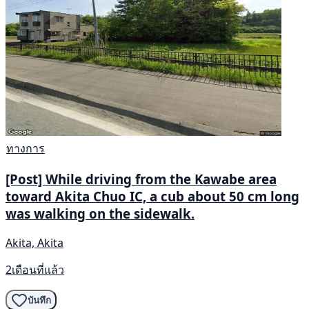
ทางการ
[Post] While driving from the Kawabe area
toward Akita Chuo IC, a cub about 50 cm long
was walking on the sidewalk.
Akita, Akita
2เดือนที่แล้ว
บันทึก