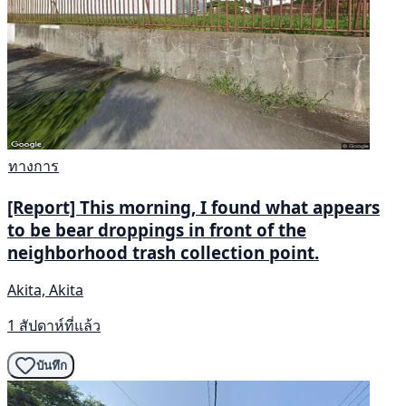
ทางการ
[Report] This morning, I found what appears
to be bear droppings in front of the
neighborhood trash collection point.
Akita, Akita
1 สัปดาห์ที่แล้ว
บันทึก