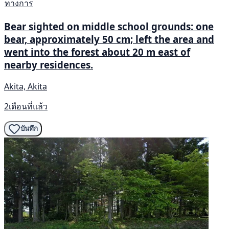
ทางการ
Bear sighted on middle school grounds: one
bear, approximately 50 cm; left the area and
went into the forest about 20 m east of
nearby residences.
Akita, Akita
2เดือนที่แล้ว
บันทึก