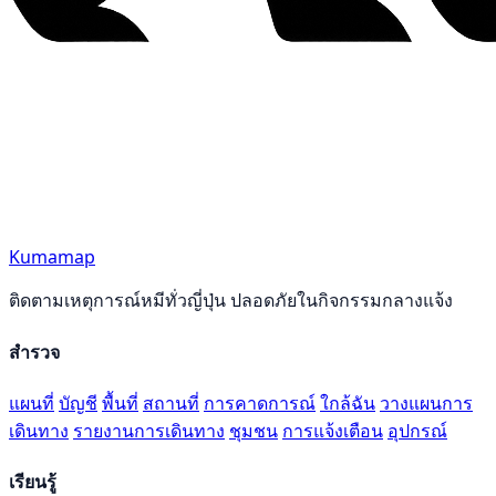
Kumamap
ติดตามเหตุการณ์หมีทั่วญี่ปุ่น ปลอดภัยในกิจกรรมกลางแจ้ง
สำรวจ
แผนที่
บัญชี
พื้นที่
สถานที่
การคาดการณ์
ใกล้ฉัน
วางแผนการ
เดินทาง
รายงานการเดินทาง
ชุมชน
การแจ้งเตือน
อุปกรณ์
เรียนรู้