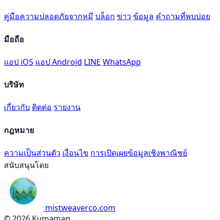
คู่มือความปลอดภัยจากหมี
บล็อก
ข่าว
ข้อมูล
คำถามที่พบบ่อย
มือถือ
แอป iOS
แอป Android
LINE
WhatsApp
บริษัท
เกี่ยวกับ
ติดต่อ
รายงาน
กฎหมาย
ความเป็นส่วนตัว
เงื่อนไข
การเปิดเผยข้อมูลเชิงพาณิชย์
สนับสนุนโดย
mistweaverco.com
© 2026 Kumamap