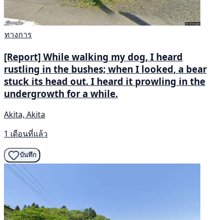
ทางการ
[Report] While walking my dog, I heard
rustling in the bushes; when I looked, a bear
stuck its head out. I heard it prowling in the
undergrowth for a while.
Akita, Akita
1 เดือนที่แล้ว
บันทึก