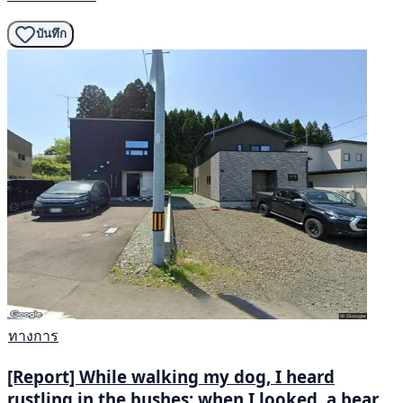
บันทึก
ทางการ
[Report] While walking my dog, I heard
rustling in the bushes; when I looked, a bear