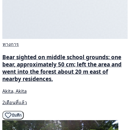
ทางการ
Bear sighted on middle school grounds: one
bear, approximately 50 cm; left the area and
went into the forest about 20 m east of
nearby residences.
Akita, Akita
2เดือนที่แล้ว
บันทึก