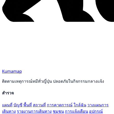
Kumamap
ติดตามเหตุการณ์หมีทั่วญี่ปุ่น ปลอดภัยในกิจกรรมกลางแจ้ง
สำรวจ
แผนที่
บัญชี
พื้นที่
สถานที่
การคาดการณ์
ใกล้ฉัน
วางแผนการ
เดินทาง
รายงานการเดินทาง
ชุมชน
การแจ้งเตือน
อุปกรณ์