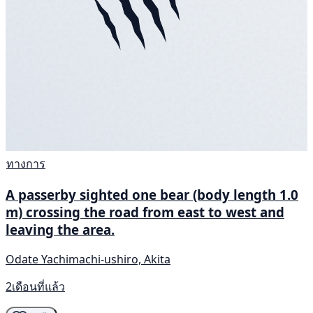
ทางการ
A passerby sighted one bear (body length 1.0
m) crossing the road from east to west and
leaving the area.
Odate Yachimachi-ushiro, Akita
2เดือนที่แล้ว