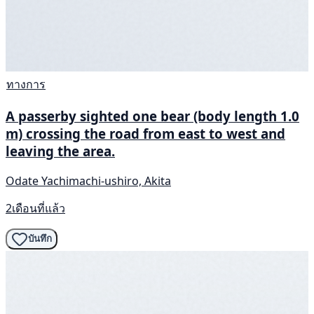
ทางการ
A passerby sighted one bear (body length 1.0
m) crossing the road from east to west and
leaving the area.
Odate Yachimachi-ushiro, Akita
2เดือนที่แล้ว
บันทึก