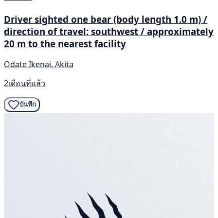
Driver sighted one bear (body length 1.0 m) /
direction of travel: southwest / approximately
20 m to the nearest facility
Odate Ikenai, Akita
2เดือนที่แล้ว
บันทึก