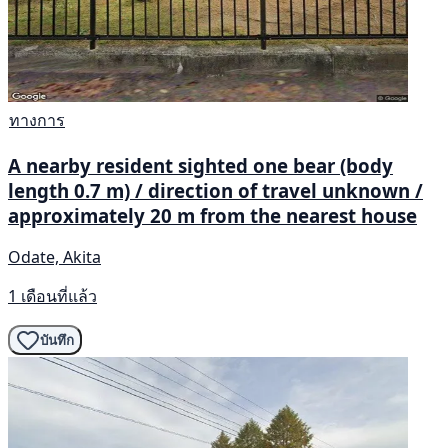
ทางการ
A nearby resident sighted one bear (body
length 0.7 m) / direction of travel unknown /
approximately 20 m from the nearest house
Odate, Akita
1 เดือนที่แล้ว
บันทึก