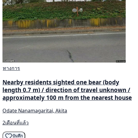
ทางการ
Nearby residents sighted one bear (body
length 0.7 m) / direction of travel unknown /
approximately 100 m from the nearest house
Odate Nanamagaritai, Akita
2เดือนที่แล้ว
บันทึก