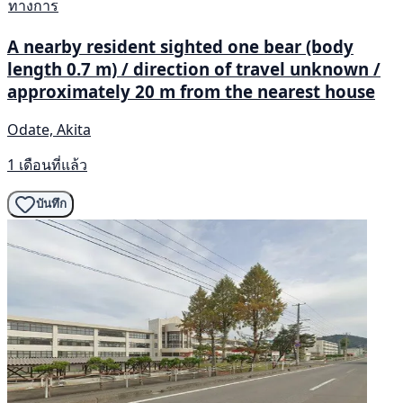
ทางการ
A nearby resident sighted one bear (body
length 0.7 m) / direction of travel unknown /
approximately 20 m from the nearest house
Odate, Akita
1 เดือนที่แล้ว
บันทึก