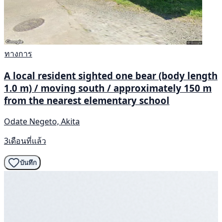
ทางการ
A local resident sighted one bear (body length
1.0 m) / moving south / approximately 150 m
from the nearest elementary school
Odate Negeto, Akita
3เดือนที่แล้ว
บันทึก