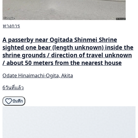
ทางการ
A passerby near Ogitada Shinmei Shrine
sighted one bear (length unknown) inside the
shrine grounds / direction of travel unknown
/ about 50 meters from the nearest house
Odate Hinaimachi-Ogita, Akita
6วันที่แล้ว
บันทึก