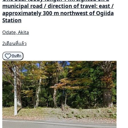
municipal road / direction of travel: east /
approximately 300 m northwest of Ogiida
Station
Odate, Akita
2เดือนที่แล้ว
บันทึก