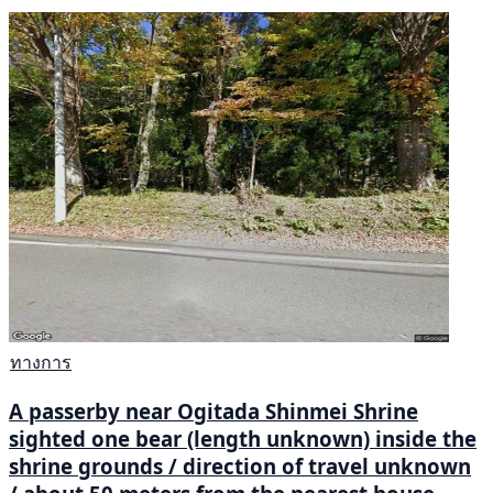
ทางการ
A passerby near Ogitada Shinmei Shrine
sighted one bear (length unknown) inside the
shrine grounds / direction of travel unknown