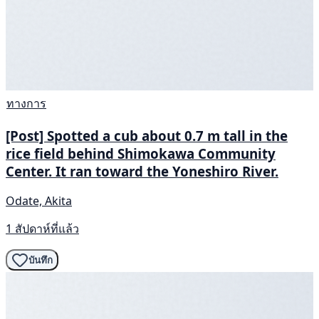
ทางการ
[Post] Spotted a cub about 0.7 m tall in the
rice field behind Shimokawa Community
Center. It ran toward the Yoneshiro River.
Odate, Akita
1 สัปดาห์ที่แล้ว
บันทึก