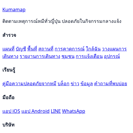
Kumamap
ติดตามเหตุการณ์หมีทั่วญี่ปุ่น ปลอดภัยในกิจกรรมกลางแจ้ง
สำรวจ
แผนที่
บัญชี
พื้นที่
สถานที่
การคาดการณ์
ใกล้ฉัน
วางแผนการ
เดินทาง
รายงานการเดินทาง
ชุมชน
การแจ้งเตือน
อุปกรณ์
เรียนรู้
คู่มือความปลอดภัยจากหมี
บล็อก
ข่าว
ข้อมูล
คำถามที่พบบ่อย
มือถือ
แอป iOS
แอป Android
LINE
WhatsApp
บริษัท