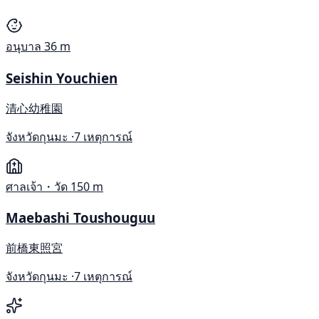
อนุบาล
36 m
Seishin Youchien
清心幼稚園
จังหวัดกุนมะ ·
7 เหตุการณ์
ศาลเจ้า・วัด
150 m
Maebashi Toushouguu
前橋東照宮
จังหวัดกุนมะ ·
7 เหตุการณ์