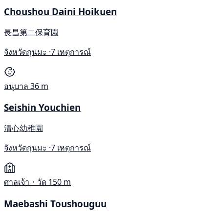
Choushou Daini Hoikuen
長昌第二保育園
จังหวัดกุนมะ ·
7 เหตุการณ์
อนุบาล
36 m
Seishin Youchien
清心幼稚園
จังหวัดกุนมะ ·
7 เหตุการณ์
ศาลเจ้า・วัด
150 m
Maebashi Toushouguu