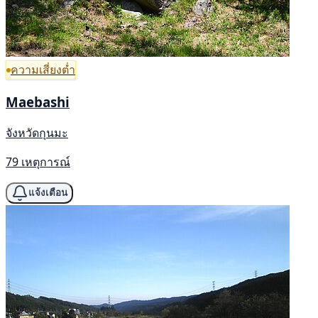
ความเสี่ยงต่ำ
Maebashi
จังหวัดกุนมะ
79 เหตุการณ์
แจ้งเตือน