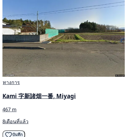
ทางการ
Kami 字新諸畑一番, Miyagi
467 m
8เดือนที่แล้ว
บันทึก