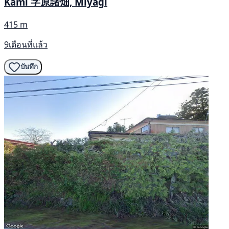
Kami 字原諸畑, Miyagi
415 m
9เดือนที่แล้ว
บันทึก