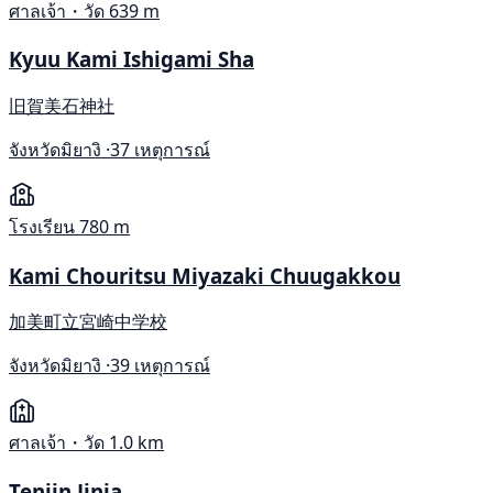
ศาลเจ้า・วัด
639 m
Kyuu Kami Ishigami Sha
旧賀美石神社
จังหวัดมิยางิ ·
37 เหตุการณ์
โรงเรียน
780 m
Kami Chouritsu Miyazaki Chuugakkou
加美町立宮崎中学校
จังหวัดมิยางิ ·
39 เหตุการณ์
ศาลเจ้า・วัด
1.0 km
Tenjin Jinja