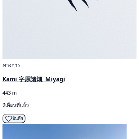
ทางการ
Kami 字原諸畑, Miyagi
443 m
9เดือนที่แล้ว
บันทึก