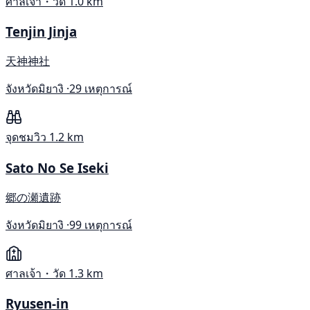
ศาลเจ้า・วัด
1.0 km
Tenjin Jinja
天神神社
จังหวัดมิยางิ ·
29 เหตุการณ์
จุดชมวิว
1.2 km
Sato No Se Iseki
郷の瀬遺跡
จังหวัดมิยางิ ·
99 เหตุการณ์
ศาลเจ้า・วัด
1.3 km
Ryusen-in