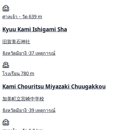
ศาลเจ้า・วัด
639 m
Kyuu Kami Ishigami Sha
旧賀美石神社
จังหวัดมิยางิ ·
37 เหตุการณ์
โรงเรียน
780 m
Kami Chouritsu Miyazaki Chuugakkou
加美町立宮崎中学校
จังหวัดมิยางิ ·
39 เหตุการณ์