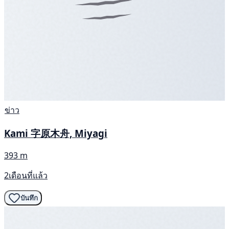
ข่าว
Kami 字原木舟, Miyagi
393 m
2เดือนที่แล้ว
บันทึก