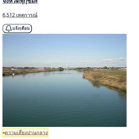
จังหวัดฟุกุชิมะ
6,512 เหตุการณ์
แจ้งเตือน
ความเสี่ยงปานกลาง