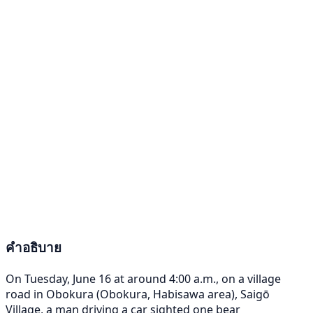
คำอธิบาย
On Tuesday, June 16 at around 4:00 a.m., on a village
road in Obokura (Obokura, Habisawa area), Saigō
Village, a man driving a car sighted one bear