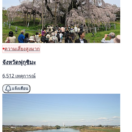
ความเสี่ยงสูงมาก
จังหวัดฟุกุชิมะ
6,512 เหตุการณ์
แจ้งเตือน