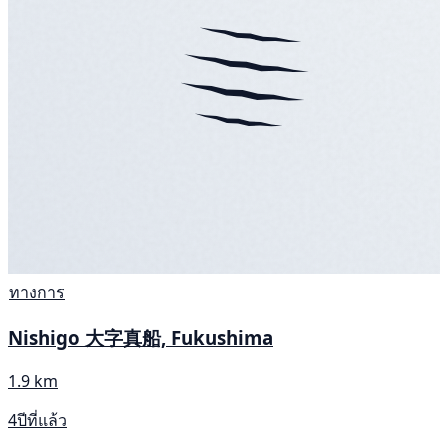
ทางการ
Nishigo 大字真船, Fukushima
1.9 km
4ปีที่แล้ว