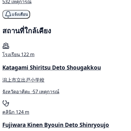
532 เหตุการณ์
แจ้งเตือน
สถานที่ใกล้เคียง
โรงเรียน
122 m
Katagami Shiritsu Deto Shougakkou
潟上市立出戸小学校
จังหวัดอาคิตะ ·
57 เหตุการณ์
คลินิก
124 m
Fujiwara Kinen Byouin Deto Shinryoujo