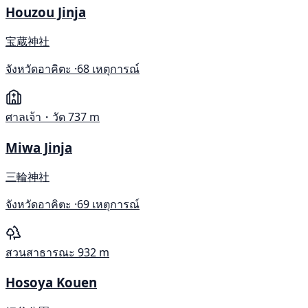
Houzou Jinja
宝蔵神社
จังหวัดอาคิตะ ·
68 เหตุการณ์
ศาลเจ้า・วัด
737 m
Miwa Jinja
三輪神社
จังหวัดอาคิตะ ·
69 เหตุการณ์
สวนสาธารณะ
932 m
Hosoya Kouen