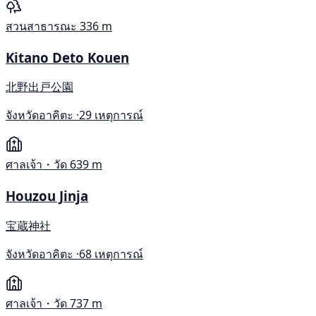
สวนสาธารณะ
336 m
Kitano Deto Kouen
北野出戸公園
จังหวัดอาคิตะ ·
29 เหตุการณ์
ศาลเจ้า・วัด
639 m
Houzou Jinja
宝蔵神社
จังหวัดอาคิตะ ·
68 เหตุการณ์
ศาลเจ้า・วัด
737 m