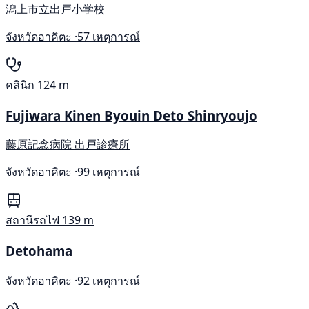
潟上市立出戸小学校
จังหวัดอาคิตะ ·
57 เหตุการณ์
คลินิก
124 m
Fujiwara Kinen Byouin Deto Shinryoujo
藤原記念病院 出戸診療所
จังหวัดอาคิตะ ·
99 เหตุการณ์
สถานีรถไฟ
139 m
Detohama
จังหวัดอาคิตะ ·
92 เหตุการณ์