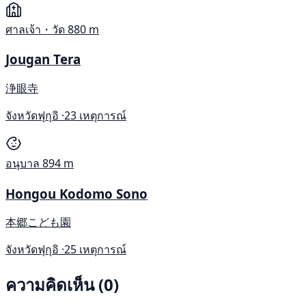
ศาลเจ้า・วัด
880 m
Jougan Tera
浄眼寺
จังหวัดฟุกุอิ ·
23 เหตุการณ์
อนุบาล
894 m
Hongou Kodomo Sono
本郷こども園
จังหวัดฟุกุอิ ·
25 เหตุการณ์
ความคิดเห็น (0)