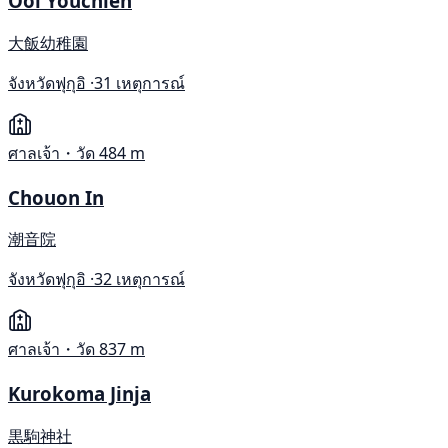
Ooi Youchien
大飯幼稚園
จังหวัดฟุกุอิ ·
31 เหตุการณ์
ศาลเจ้า・วัด
484 m
Chouon In
潮音院
จังหวัดฟุกุอิ ·
32 เหตุการณ์
ศาลเจ้า・วัด
837 m
Kurokoma Jinja
黒駒神社