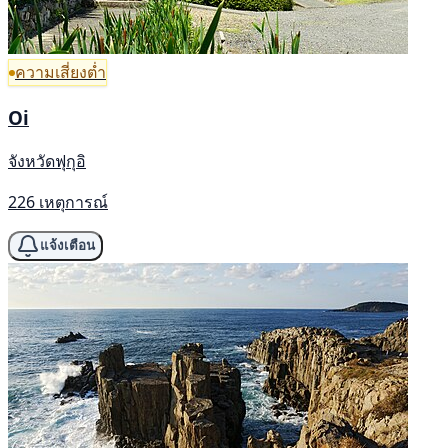
ความเสี่ยงต่ำ
Oi
จังหวัดฟุกุอิ
226 เหตุการณ์
แจ้งเตือน